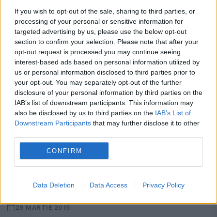
If you wish to opt-out of the sale, sharing to third parties, or
Google. Anmol Tukrel, un indian în vârstă
processing of your personal or sensitive information for
de 16 ani, explică...
targeted advertising by us, please use the below opt-out
section to confirm your selection. Please note that after your
opt-out request is processed you may continue seeing
interest-based ads based on personal information utilized by
us or personal information disclosed to third parties prior to
your opt-out. You may separately opt-out of the further
disclosure of your personal information by third parties on the
IAB’s list of downstream participants. This information may
also be disclosed by us to third parties on the
IAB’s List of
Downstream Participants
that may further disclose it to other
third parties.
CONFIRM
Data Deletion
Data Access
Privacy Policy
Este Internetul un proiect al CIA?
28 MARTIE 2015