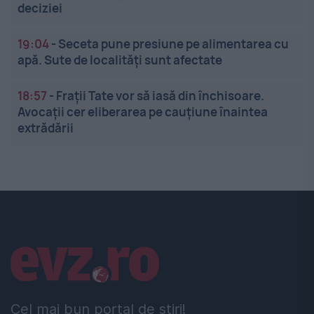
deciziei
19:04
-
Seceta pune presiune pe alimentarea cu
apă. Sute de localități sunt afectate
18:57
-
Frații Tate vor să iasă din închisoare.
Avocații cer eliberarea pe cauțiune înaintea
extrădării
Linkuri utile
Cel mai bun portal de stiri!