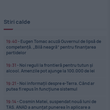
Stiri calde
19:40
-
Eugen Tomac acuză Guvernul de lipsă de
competență. „Bilă neagră” pentru finanțarea
partidelor
19:31
-
Noi reguli la frontieră pentru tutun și
alcool. Amenzile pot ajunge la 100.000 de lei
19:21
-
Noi informații despre e-Terra. Când ar
putea fi repus în funcțiune sistemul
19:14
-
Cosmin Matei, suspendat nouă luni de
TAS. ANAD a anunțat punerea în aplicare a