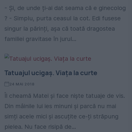
- Și, de unde ți-ai dat seama că e ginecolog
? - Simplu, purta ceasul la cot. Edi fusese
singur la părinți, așa că toată dragostea
familiei gravitase în jurul...
Tatuajul ucigaș. Viața la curte
24 MAI 2018
Îl cheamă Matei și face niște tatuaje de vis.
Din mâinile lui ies minuni și parcă nu mai
simți acele mici și ascuțite ce-ți străpung
pielea. Nu face risipă de...