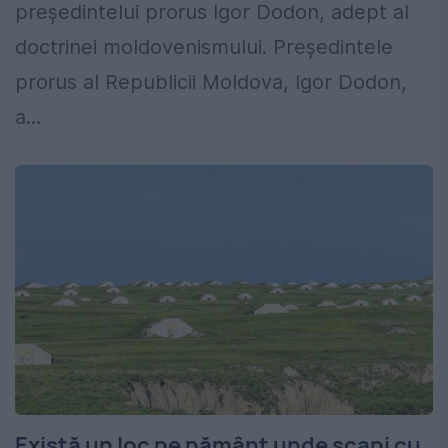
preşedintelui prorus Igor Dodon, adept al
doctrinei moldovenismului. Președintele
prorus al Republicii Moldova, Igor Dodon,
a...
Există un loc pe pământ unde scapi cu