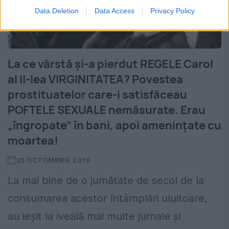
Data Deletion
Data Access
Privacy Policy
La ce vârstă și-a pierdut REGELE Carol
al II-lea VIRGINITATEA? Povestea
prostituatelor care-i satisfăceau
POFTELE SEXUALE nemăsurate. Erau
„îngropate” în bani, apoi amenințate cu
moartea!
25 OCTOMBRIE 2016
La mai bine de o jumătate de secol de la
consumarea acestor întâmplări uluitoare,
au ieșit la iveală mai multe jurnale și