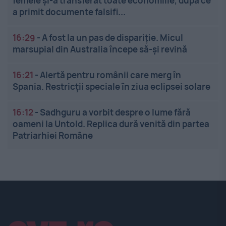
femeie și-a transferat toate economiile, după ce
a primit documente falsifi...
16:29
-
A fost la un pas de dispariție. Micul
marsupial din Australia începe să-și revină
16:21
-
Alertă pentru românii care merg în
Spania. Restricții speciale în ziua eclipsei solare
16:12
-
Sadhguru a vorbit despre o lume fără
oameni la Untold. Replica dură venită din partea
Patriarhiei Române