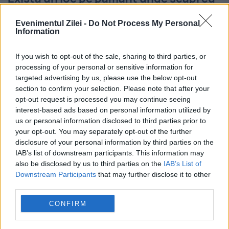
viaţă dacă vine SFÂRŞITUL LUMII
Evenimentul Zilei -
Do Not Process My Personal
Information
12 IANUARIE 2017
Pentru cei 5.000 de locuitori ai celui mai
If you wish to opt-out of the sale, sharing to third parties, or
processing of your personal or sensitive information for
mare buncăr din lume, Sfârşitul Lumii nu
targeted advertising by us, please use the below opt-out
mai este un stres prea mare. Buncărul
section to confirm your selection. Please note that after your
opt-out request is processed you may continue seeing
Vivos Xpoint rezistă la explozia unei bombe
interest-based ads based on personal information utilized by
us or personal information disclosed to third parties prior to
de...
your opt-out. You may separately opt-out of the further
disclosure of your personal information by third parties on the
IAB’s list of downstream participants. This information may
also be disclosed by us to third parties on the
IAB’s List of
Downstream Participants
that may further disclose it to other
third parties.
CONFIRM