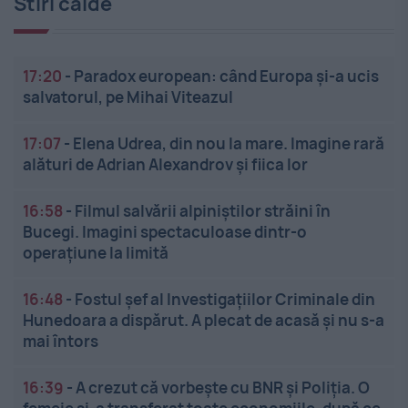
Stiri calde
17:20
-
Paradox european: când Europa și-a ucis
salvatorul, pe Mihai Viteazul
17:07
-
Elena Udrea, din nou la mare. Imagine rară
alături de Adrian Alexandrov și fiica lor
16:58
-
Filmul salvării alpiniștilor străini în
Bucegi. Imagini spectaculoase dintr-o
operațiune la limită
16:48
-
Fostul șef al Investigațiilor Criminale din
Hunedoara a dispărut. A plecat de acasă și nu s-a
mai întors
16:39
-
A crezut că vorbește cu BNR și Poliția. O