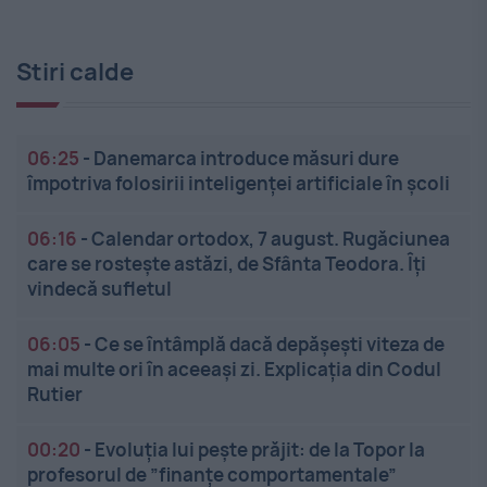
Stiri calde
06:25
-
Danemarca introduce măsuri dure
împotriva folosirii inteligenței artificiale în școli
06:16
-
Calendar ortodox, 7 august. Rugăciunea
care se rostește astăzi, de Sfânta Teodora. Îți
vindecă sufletul
06:05
-
Ce se întâmplă dacă depășești viteza de
mai multe ori în aceeași zi. Explicația din Codul
Rutier
00:20
-
Evoluția lui pește prăjit: de la Topor la
profesorul de ”finanțe comportamentale”