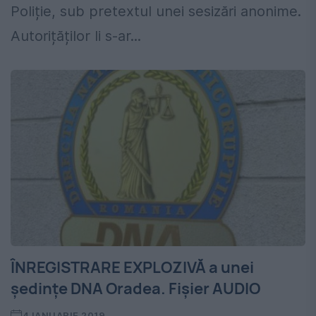
Poliție, sub pretextul unei sesizări anonime.
Autorițăților li s-ar...
ÎNREGISTRARE EXPLOZIVĂ a unei
şedinţe DNA Oradea. Fişier AUDIO
4 IANUARIE 2019