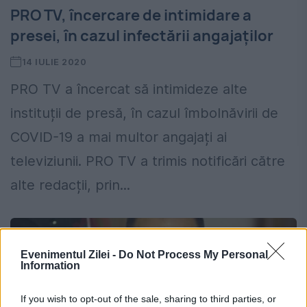
PRO TV, încercare de intimidare a
presei, în cazul infectării angajaților
14 IULIE 2020
PRO TV a încercat să intimideze alte
instituții de presă, în cazul îmbolnăvirii de
COVID-19 a mai multor angajați ai
televiziunii. PRO TV a trimis notificări către
alte redacții, prin...
Evenimentul Zilei -
Do Not Process My Personal
Information
If you wish to opt-out of the sale, sharing to third parties, or