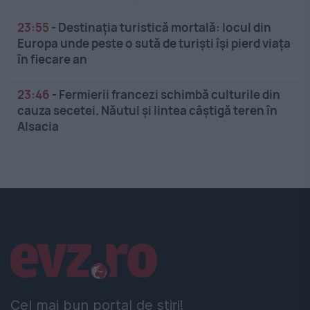
23:55
-
Destinația turistică mortală: locul din
Europa unde peste o sută de turiști își pierd viața
în fiecare an
23:46
-
Fermierii francezi schimbă culturile din
cauza secetei. Năutul și lintea câștigă teren în
Alsacia
Linkuri utile
Cel mai bun portal de stiri!