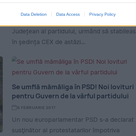
a plecat la București cu un mandat în alb d
Data Deletion
Data Access
Privacy Policy
partea membrilor Comitetului Executiv
Județean al partidului, urmând să stabilea
în ședința CEX de astăzi...
Se umflă mămăliga în PSD! Noi lovituri
pentru Guvern de la vârful partidului
8 FEBRUARIE 2017
Un nou europarlamentar PSD s-a declarat
susţinător al protestatarilor împotriva