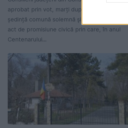
aprobat prin vot, marți după amiază, într-o
ședință comună solemnă și în premieră, un
act de promisiune civică prin care, în anul
Centenarului...