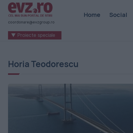
Știri
Home
Social
naționale
coordonare@evzgroup.ro
și
▼ Proiecte speciale
internaționale
|
România
Horia Teodorescu
-
Evenimentul
Zilei