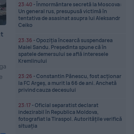
23:40
-
Înmormântare secretă la Moscova:
Un general rus, presupusă victimă în
tentativa de asasinat asupra lui Aleksandr
Ceiko
at
23:36
-
Opoziția încearcă suspendarea
Maiei Sandu. Președinta spune că în
spatele demersului se află interesele
Kremlinului
ega
23:26
-
Constantin Pănescu, fost acționar
e
la FC Argeș, a murit la 66 de ani. Anchetă
privind cauza decesului
23:17
-
Oficial separatist declarat
indezirabil în Republica Moldova,
fotografiat la Tiraspol. Autoritățile verifică
situația