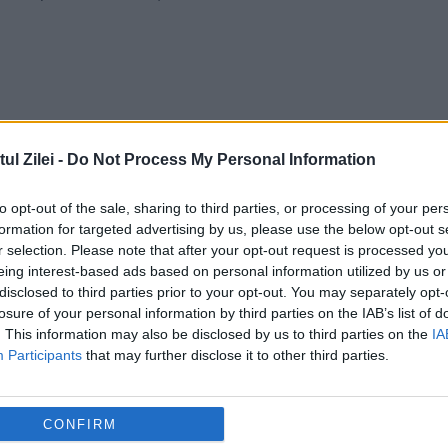
l Zilei -
Do Not Process My Personal Information
to opt-out of the sale, sharing to third parties, or processing of your per
formation for targeted advertising by us, please use the below opt-out s
r selection. Please note that after your opt-out request is processed y
eing interest-based ads based on personal information utilized by us or
disclosed to third parties prior to your opt-out. You may separately opt-
Liderul PSD TULCEA, Horia Teodorescu
losure of your personal information by third parties on the IAB’s list of
MANDAT ÎN ALB din partea filialei: “Voi
. This information may also be disclosed by us to third parties on the
IA
Participants
that may further disclose it to other third parties.
decide în CEX cum voi vota”
21 SEPTEMBRIE 2018
CONFIRM
u
Președintele PSD Tulcea, Horia Teodoresc