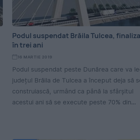
Podul suspendat Brăila Tulcea, finaliz
în trei ani
16 MARTIE 2019
Podul suspendat peste Dunărea care va l
județul Brăila de Tulcea a început deja să s
construiască, urmând ca până la sfârșitul
acestui ani să se execute peste 70% din...