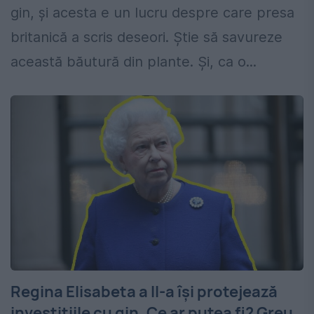
gin, și acesta e un lucru despre care presa
britanică a scris deseori. Știe să savureze
această băutură din plante. Și, ca o...
Regina Elisabeta a II-a îşi protejează
investiţiile cu gin. Ce ar putea fi? Greu