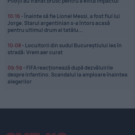
Piloții au frânat brusc pentru a evita impactul
10:16
-
Înainte să fie Lionel Messi, a fost fiul lui
Jorge. Starul argentinian s-a întors acasă
pentru ultimul drum al tatălu...
10:08
-
Locuitorii din sudul Bucureștiului ies în
stradă: Vrem aer curat
09:59
-
FIFA reacționează după dezvăluirile
despre Infantino. Scandalul ia amploare înaintea
alegerilor