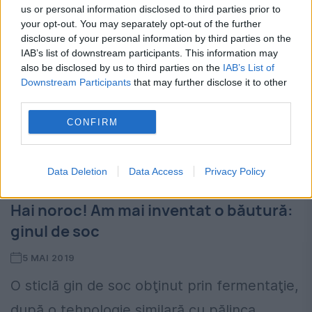
us or personal information disclosed to third parties prior to
your opt-out. You may separately opt-out of the further
disclosure of your personal information by third parties on the
IAB’s list of downstream participants. This information may
also be disclosed by us to third parties on the
IAB’s List of
Downstream Participants
that may further disclose it to other
third parties.
CONFIRM
Data Deletion
Data Access
Privacy Policy
Hai noroc! Am mai inventat o băutură:
ginul de soc
5 MAI 2019
O sticlă gin de soc obţinut prin fermentaţie,
după o tehnologie similară cu pălinca