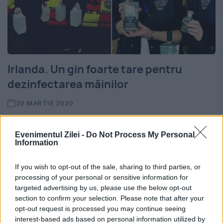
Irlanda. Un gin foarte tare pentru
dezinfectarea mâinilor
20 MARTIE 2020
La distileria Listoke, la nord de Dublin,
Evenimentul Zilei -
Do Not Process My Personal
alambicurile pentru distilarea ginului sunt
Information
folosite acum pentru producerea unui
If you wish to opt-out of the sale, sharing to third parties, or
dezinfectant pentru mâini, cele clasice
processing of your personal or sensitive information for
targeted advertising by us, please use the below opt-out
epuizându-se repede din magazine. „De
section to confirm your selection. Please note that after your
fapt, folosim aceleași...
opt-out request is processed you may continue seeing
interest-based ads based on personal information utilized by