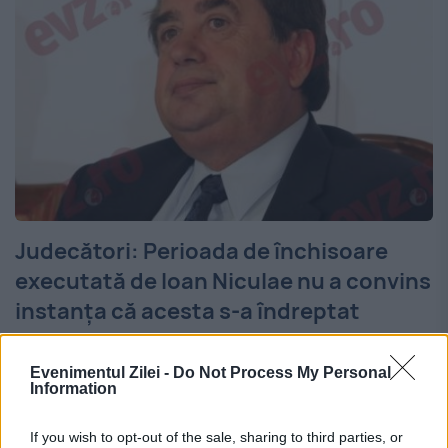
Judecători: Perioada de închisoare
executată de Ioan Niculae nu a convins
instanţa că acesta s-a îndreptat
8 SEPTEMBRIE 2015
Evenimentul Zilei -
Do Not Process My Personal
Omul de afaceri Ioan Niculae nu a fost
Information
eliberat condiţionat deoarece perioada
If you wish to opt-out of the sale, sharing to third parties, or