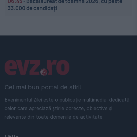
06:45
-
Bacalaureat de toamnă 2026, cu peste
33.000 de candidați
Linkuri utile
Cel mai bun portal de stiri!
Evenimentul Zilei este o publicație multimedia, dedicată
celor care apreciază știrile corecte, obiective și
relevante din toate domeniile de activitate