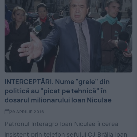
INTERCEPTĂRI. Nume "grele" din
politică au "picat pe tehnică" în
dosarul milionarului Ioan Niculae
29 APRILIE 2016
Patronul Interagro Ioan Niculae îi cerea
insistent prin telefon şefului CJ Brăila Ioan