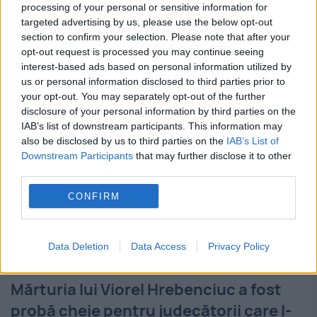
scurtă petrecută în închisoare nu a convins
processing of your personal or sensitive information for
targeted advertising by us, please use the below opt-out
instanţa că s-a îndreptat, potrivit motivării
section to confirm your selection. Please note that after your
opt-out request is processed you may continue seeing
Judecătoriei Găeşti, care a respins...
interest-based ads based on personal information utilized by
us or personal information disclosed to third parties prior to
your opt-out. You may separately opt-out of the further
disclosure of your personal information by third parties on the
IAB’s list of downstream participants. This information may
also be disclosed by us to third parties on the
IAB’s List of
Downstream Participants
that may further disclose it to other
third parties.
CONFIRM
Data Deletion
Data Access
Privacy Policy
Mărturia lui Viorel Hrebenciuc a fost
probă cheie pentru judecătorii care l-