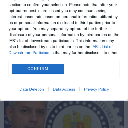
section to confirm your selection. Please note that after your
Retrocedările, blocate din cauza
opt-out request is processed you may continue seeing
amendării conducerii ANRP
interest-based ads based on personal information utilized by
us or personal information disclosed to third parties prior to
your opt-out. You may separately opt-out of the further
3 MARTIE 2015
disclosure of your personal information by third parties on the
Săptămâna trecută, EVZ a dezvăluit că
IAB’s list of downstream participants. This information may
also be disclosed by us to third parties on the
IAB’s List of
„samsarii” de terenuri au primit, ilegal, zeci
Downstream Participants
that may further disclose it to other
third parties.
de milioane de euro. Situația de la ANRP va
CONFIRM
fi discutată în Guvern. Președintele
Autorității Naționale pentru...
Data Deletion
Data Access
Privacy Policy