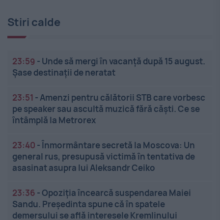
Stiri calde
23:59
-
Unde să mergi în vacanță după 15 august.
Șase destinații de neratat
23:51
-
Amenzi pentru călătorii STB care vorbesc
pe speaker sau ascultă muzică fără căști. Ce se
întâmplă la Metrorex
23:40
-
Înmormântare secretă la Moscova: Un
general rus, presupusă victimă în tentativa de
asasinat asupra lui Aleksandr Ceiko
23:36
-
Opoziția încearcă suspendarea Maiei
Sandu. Președinta spune că în spatele
demersului se află interesele Kremlinului