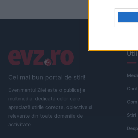
Linkuri utile
Uti
Medi
Cel mai bun portal de stiri!
Cont
Evenimentul Zilei este o publicație
multimedia, dedicată celor care
Comu
apreciază știrile corecte, obiective și
Stiri
relevante din toate domeniile de
activitate
Desp