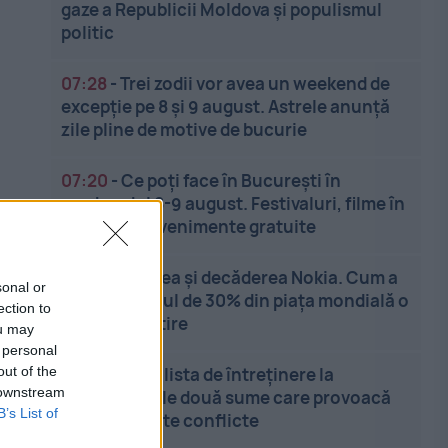
gaze a Republicii Moldova și populismul
politic
07:28
-
Trei zodii vor avea un weekend de
excepție pe 8 și 9 august. Astrele anunță
zile pline de motive de bucurie
07:20
-
Ce poți face în București în
weekendul 8-9 august. Festivaluri, filme în
aer liber și evenimente gratuite
07:12
-
Mărirea și decăderea Nokia. Cum a
sonal or
ajuns gigantul de 30% din piața mondială o
ection to
simplă amintire
ou may
 personal
out of the
07:03
-
De la lista de întreținere la
 downstream
instanță. Cele două sume care provoacă
B’s List of
cele mai multe conflicte