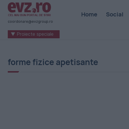
Știri
Home
Social
naționale
coordonare@evzgroup.ro
și
▼ Proiecte speciale
internaționale
|
România
forme fizice apetisante
-
Evenimentul
Zilei