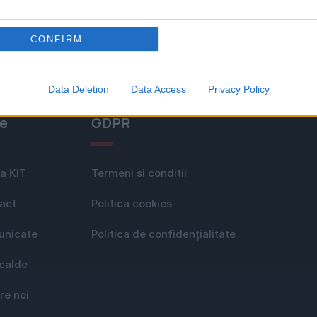
CONFIRM
Data Deletion
Data Access
Privacy Policy
le
GDPR
a KIT
Termeni si conditii
act
Politica cookies
nicate
Politica de confidențialitate
 calde
re noi