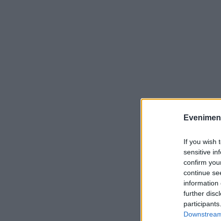
Evenimentu
If you wish 
sensitive in
confirm you
continue se
information 
further disc
participants
Downstream 