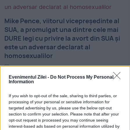
Mike Pence, viitorul vicepreședinte al
SUA, a promulgat una dintre cele mai
DURE legi cu privire la avort din SUA și
este un adversar declarat al
homosexualilor
10 NOIEMBRIE 2016
Evenimentul Zilei -
Do Not Process My Personal
Trump va face echipă cu Mike Pence, care
Information
va ocupa funcția de vicepreședinte al SUA.
If you wish to opt-out of the sale, sharing to third parties, or
Pence are 57 de ani și este guvernator al
processing of your personal or sensitive information for
statului Indiana. Provine dintr-o familie de...
targeted advertising by us, please use the below opt-out
section to confirm your selection. Please note that after your
opt-out request is processed you may continue seeing
interest-based ads based on personal information utilized by