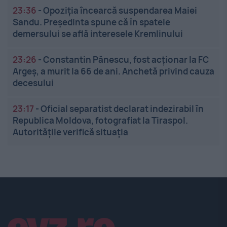
23:36
-
Opoziția încearcă suspendarea Maiei
Sandu. Președinta spune că în spatele
demersului se află interesele Kremlinului
23:26
-
Constantin Pănescu, fost acționar la FC
Argeș, a murit la 66 de ani. Anchetă privind cauza
decesului
23:17
-
Oficial separatist declarat indezirabil în
Republica Moldova, fotografiat la Tiraspol.
Autoritățile verifică situația
Linkuri utile