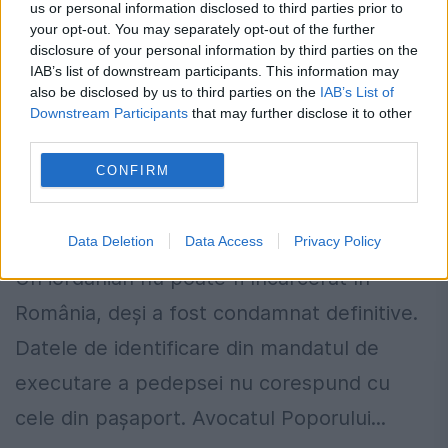
us or personal information disclosed to third parties prior to
your opt-out. You may separately opt-out of the further
disclosure of your personal information by third parties on the
IAB’s list of downstream participants. This information may
also be disclosed by us to third parties on the
IAB’s List of
Un iordanian condamnat în România
Downstream Participants
that may further disclose it to other
nu poate fi încarcerat din cauza unei
third parties.
erori. Avocatul Poporului s-a
CONFIRM
autosesizat
8 SEPTEMBRIE 2015
Data Deletion
Data Access
Privacy Policy
Un iordanian nu poate fi încarcerat în
România, deși a fost condamnat definitive.
Datele de identificare din mandatul de
executare a pedepsei nu corespund cu
cele din pașaport. Avocatul Poporului...