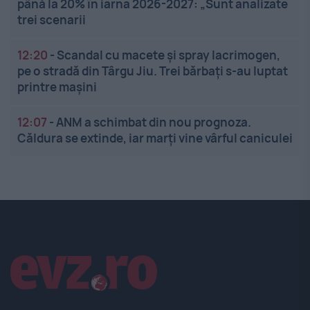
până la 20% în iarna 2026-2027: „Sunt analizate
trei scenarii
12:20
-
Scandal cu macete și spray lacrimogen,
pe o stradă din Târgu Jiu. Trei bărbați s-au luptat
printre mașini
12:07
-
ANM a schimbat din nou prognoza.
Căldura se extinde, iar marți vine vârful caniculei
Linkuri utile