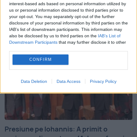
interest-based ads based on personal information utilized by
în garda liderului liberal Ludovic Orban
us or personal information disclosed to third parties prior to
your opt-out. You may separately opt-out of the further
intrând noi consilieri, Cristian Păun și
disclosure of your personal information by third parties on the
Bogdan Glăvan. „Am prezentat...
IAB’s list of downstream participants. This information may
also be disclosed by us to third parties on the
IAB’s List of
Downstream Participants
that may further disclose it to other
third parties.
CONFIRM
Data Deletion
Data Access
Privacy Policy
Presiune pe Iohannis: A primit o