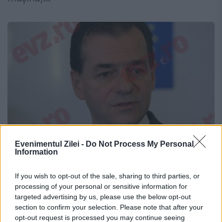
Evenimentul Zilei -
Do Not Process My Personal
Information
Ludovic Orban are consilieri noi
If you wish to opt-out of the sale, sharing to third parties, or
16 IANUARIE 2018
processing of your personal or sensitive information for
targeted advertising by us, please use the below opt-out
După cum a relatat EVZ încă de la
section to confirm your selection. Please note that after your
începutul acestei luni, PNL se reînnoiește,
opt-out request is processed you may continue seeing