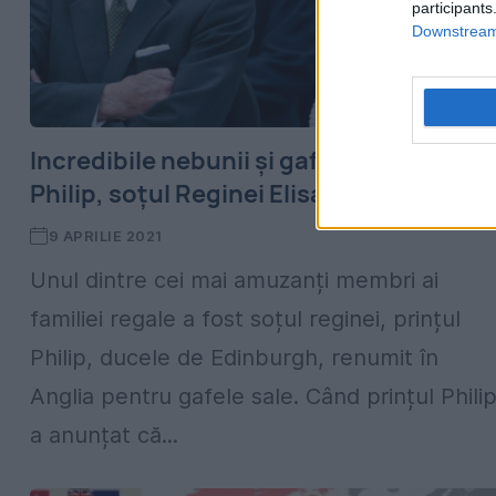
participants
Downstream 
Incredibile nebunii şi gafe ale prinţului
Philip, soţul Reginei Elisabeta a II-a
9 APRILIE 2021
Unul dintre cei mai amuzanți membri ai
familiei regale a fost soțul reginei, prințul
Philip, ducele de Edinburgh, renumit în
Anglia pentru gafele sale. Când prințul Phili
a anunțat că...