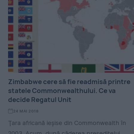
Zimbabwe cere să fie readmisă printre
statele Commonwealthului. Ce va
decide Regatul Unit
24 MAI 2018
Ţara africană ieşise din Commonwealth în
2003. Acum, după căderea preşeditelui