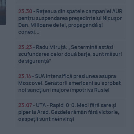
23:30
-
Rețeaua din spatele campaniei AUR
pentru suspendarea președintelui Nicușor
Dan. Milioane de lei, propagandă și
conexi...
23:23
-
Radu Miruță: „Se termină astăzi
scufundarea celor două barje, sunt măsuri
de siguranţă”
23:14
-
SUA intensifică presiunea asupra
Moscovei. Senatorii americani au aprobat
noi sancțiuni majore împotriva Rusiei
23:07
-
UTA - Rapid, 0-0. Meci fără sare și
piper la Arad. Gazdele rămân fără victorie,
oaspeții sunt neînvinși