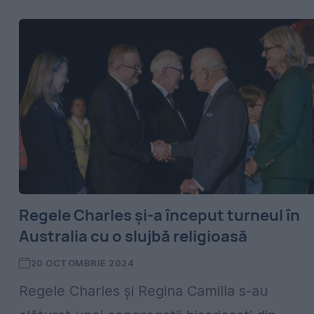
Regele Charles și-a început turneul în
Australia cu o slujbă religioasă
20 OCTOMBRIE 2024
Regele Charles și Regina Camilla s-au