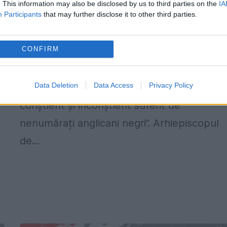
. This information may also be disclosed by us to third parties on the
IA
Dumnezeu”
Participants
that may further disclose it to other third parties.
12 FEBRUARIE 2020
CONFIRM
Reunită pentru un sinod general, Biserica
Angliei a votat „în unanimitate” o moțiune
Data Deletion
Data Access
Privacy Policy
prin care își „cere iertare pentru rasismul
conștient și inconștient suferit de
nenumărați anglicani negri”. Arhiepiscopul
de...
p