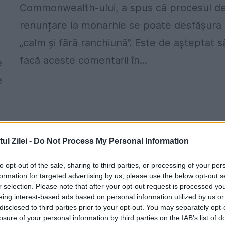
Commonwealth-ului, a spus că procesul d
renunțare la monarhie se poate desfășura
„calm și fără ranchiună”. Este de așteptat s
facă aceste comentarii în...
e
e
l Zilei -
Do Not Process My Personal Information
to opt-out of the sale, sharing to third parties, or processing of your per
formation for targeted advertising by us, please use the below opt-out s
r selection. Please note that after your opt-out request is processed y
eing interest-based ads based on personal information utilized by us or
După Brexit, Biserica Angliei se pune l
disclosed to third parties prior to your opt-out. You may separately opt-
losure of your personal information by third parties on the IAB’s list of
colț: „Am deteriorat imaginea lui