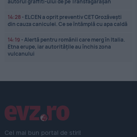
autorul graffiti-ului de pe Transfăgărășan
14:28
-
ELCEN a oprit preventiv CET Grozăveşti
din cauza caniculei. Ce se întâmplă cu apa caldă
14:19
-
Alertă pentru românii care merg în Italia.
Etna erupe, iar autoritățile au închis zona
vulcanului
Linkuri utile
Cel mai bun portal de stiri!