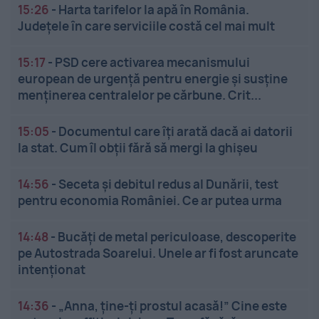
15:26
-
Harta tarifelor la apă în România.
Județele în care serviciile costă cel mai mult
15:17
-
PSD cere activarea mecanismului
european de urgență pentru energie și susține
menținerea centralelor pe cărbune. Crit...
15:05
-
Documentul care îți arată dacă ai datorii
la stat. Cum îl obții fără să mergi la ghișeu
14:56
-
Seceta și debitul redus al Dunării, test
pentru economia României. Ce ar putea urma
14:48
-
Bucăți de metal periculoase, descoperite
pe Autostrada Soarelui. Unele ar fi fost aruncate
intenționat
14:36
-
„Anna, ține-ți prostul acasă!” Cine este