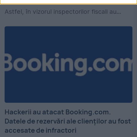
prin platforme precum Airbnb și Booking.
Astfel, în vizorul inspectorilor fiscali au...
Hackerii au atacat Booking.com.
Datele de rezervări ale clienților au fost
accesate de infractori