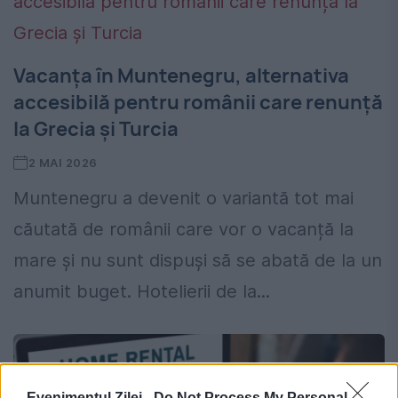
Vacanța în Muntenegru, alternativa
accesibilă pentru românii care renunță
la Grecia și Turcia
2 MAI 2026
Muntenegru a devenit o variantă tot mai
căutată de românii care vor o vacanță la
mare și nu sunt dispuși să se abată de la un
anumit buget. Hotelierii de la...
Evenimentul Zilei -
Do Not Process My Personal