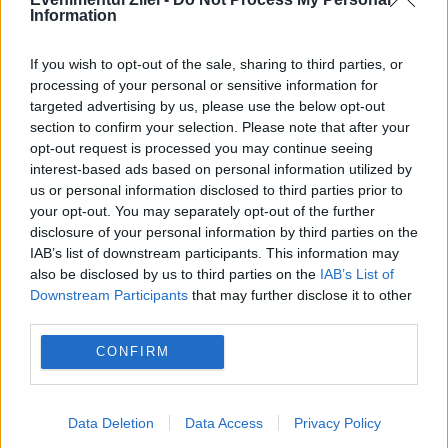
Information
If you wish to opt-out of the sale, sharing to third parties, or
processing of your personal or sensitive information for
targeted advertising by us, please use the below opt-out
section to confirm your selection. Please note that after your
opt-out request is processed you may continue seeing
interest-based ads based on personal information utilized by
us or personal information disclosed to third parties prior to
Veniturile provenite din chirii,
your opt-out. You may separately opt-out of the further
verificate de ANAF. Cum acționează
disclosure of your personal information by third parties on the
IAB’s list of downstream participants. This information may
Fiscul
also be disclosed by us to third parties on the
IAB’s List of
Downstream Participants
that may further disclose it to other
21 APRILIE 2026
third parties.
Agenția Națională de Administrare Fiscală
CONFIRM
(ANAF) a declanșat o amplă campanie de
verificare a veniturilor obținute din închirieri
Data Deletion
Data Access
Privacy Policy