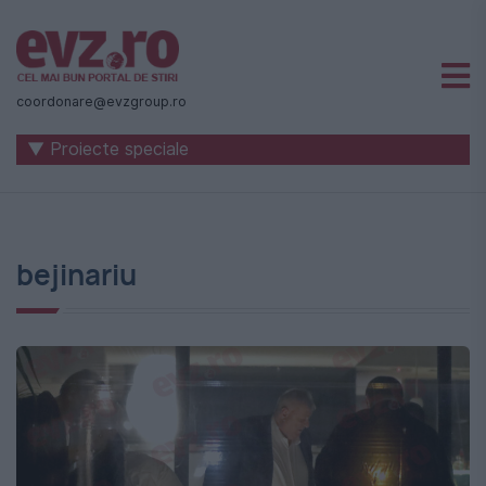
Știri
naționale
coordonare@evzgroup.ro
și
▼ Proiecte speciale
internaționale
|
România
bejinariu
-
Evenimentul
Zilei