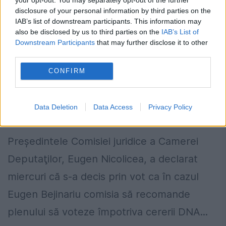
disclosure of your personal information by third parties on the
IAB’s list of downstream participants. This information may
also be disclosed by us to third parties on the
IAB’s List of
Downstream Participants
that may further disclose it to other
third parties.
Nicolicea, despre cazul Bejinariu:
CONFIRM
Infracțiunea nu exista la data comiterii
faptei
Data Deletion
Data Access
Privacy Policy
17 MAI 2017
Preşedintele Comisiei juridice a Camerei
Deputaţilor, Eugen Nicolicea, a declarat
miercuri că s-a decis prin vot ca în cazul
Eugen Bejinariu comisia să recomande
plenului să voteze împotriva cererii DNA...