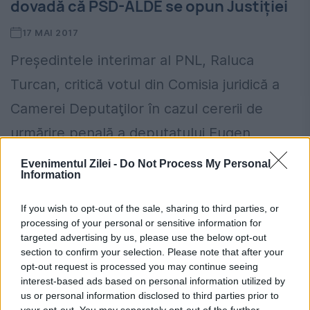
dovadă că PSD-ALDE se opun Justiției
17 MAI 2017
Preşedintele interimar al PNL, Raluca
Turcan, critică votul din Comisia juridică a
Camerei Deputaţilor în cazul cererii de
urmărire penală a deputatului Eugen
Bejinariu, susţinând că majoritatea
Evenimentul Zilei -
Do Not Process My Personal
Information
parlamentară a votat...
If you wish to opt-out of the sale, sharing to third parties, or
processing of your personal or sensitive information for
targeted advertising by us, please use the below opt-out
section to confirm your selection. Please note that after your
opt-out request is processed you may continue seeing
interest-based ads based on personal information utilized by
us or personal information disclosed to third parties prior to
your opt-out. You may separately opt-out of the further