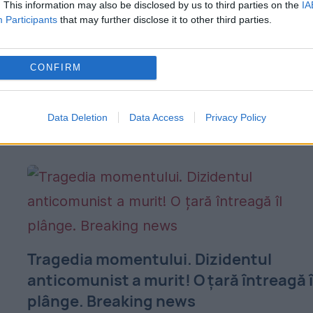
. This information may also be disclosed by us to third parties on the
IA
18 SEPTEMBRIE 2019
Participants
that may further disclose it to other third parties.
Curtea de Apel București dezbate, miercur
ultimul termen pe fond în procesul în care
CONFIRM
foștii ofițeri de Securitate Marin Pîrvulescu
(maior la data faptlor) și Vasile Hodiș
Data Deletion
Data Access
Privacy Policy
(locotenent, foto -...
Tragedia momentului. Dizidentul
anticomunist a murit! O țară întreagă î
plânge. Breaking news