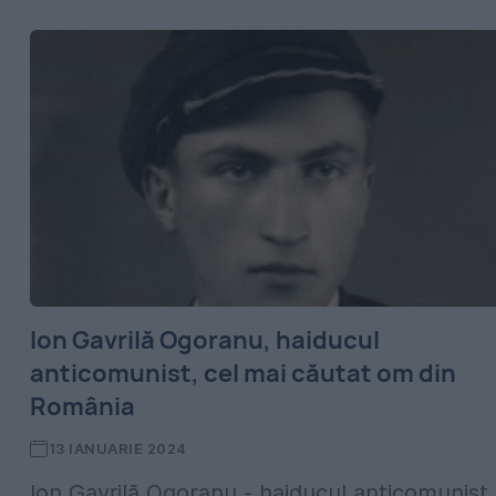
Ion Gavrilă Ogoranu, haiducul
anticomunist, cel mai căutat om din
România
13 IANUARIE 2024
Ion Gavrilă Ogoranu - haiducul anticomunist.