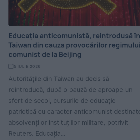
Educația anticomunistă, reintrodusă î
Taiwan din cauza provocărilor regimulu
comunist de la Beijing
5 IULIE 2026
Autoritățile din Taiwan au decis să
reintroducă, după o pauză de aproape un
sfert de secol, cursurile de educație
patriotică cu caracter anticomunist destinat
absolvenților instituțiilor militare, potrivit
Reuters. Educația...