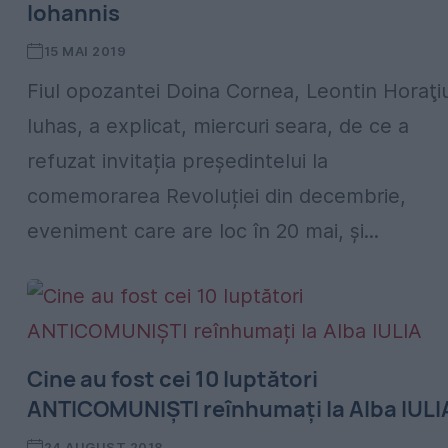
Iohannis
15 MAI 2019
Fiul opozantei Doina Cornea, Leontin Horaţi
Iuhas, a explicat, miercuri seara, de ce a
refuzat invitația președintelui la
comemorarea Revoluției din decembrie,
eveniment care are loc în 20 mai, și...
Cine au fost cei 10 luptători
ANTICOMUNIȘTI reînhumați la Alba IULI
24 AUGUST 2018