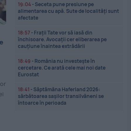
19:04
-
Seceta pune presiune pe
alimentarea cu apă. Sute de localități sunt
afectate
18:57
-
Frații Tate vor să iasă din
închisoare. Avocații cer eliberarea pe
ne
cauțiune înaintea extrădării
18:49
-
România nu investește în
cercetare. Ce arată cele mai noi date
Eurostat
lor
18:41
-
Săptămâna Haferland 2026:
ei
sărbătoarea sașilor transilvăneni se
întoarce în perioada