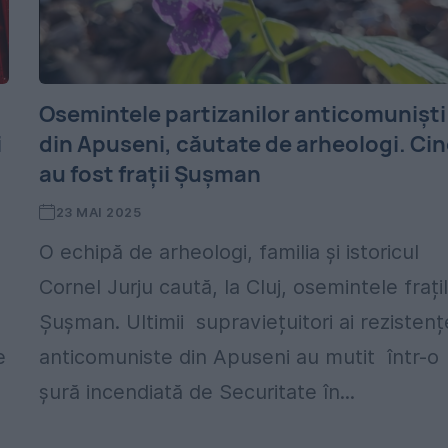
n
Osemintele partizanilor anticomuniști
i
din Apuseni, căutate de arheologi. Ci
au fost frații Șușman
23 MAI 2025
O echipă de arheologi, familia și istoricul
Cornel Jurju caută, la Cluj, osemintele frați
Șușman. Ultimii supraviețuitori ai rezistenț
e
anticomuniste din Apuseni au mutit într-o
șură incendiată de Securitate în...