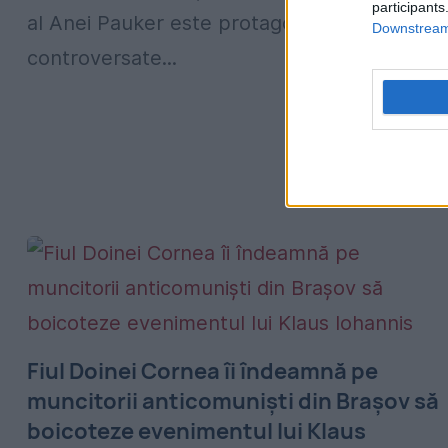
participants
al Anei Pauker este protagonistul unei
Downstream 
controversate...
Fiul Doinei Cornea îi îndeamnă pe
muncitorii anticomuniști din Brașov să
boicoteze evenimentul lui Klaus