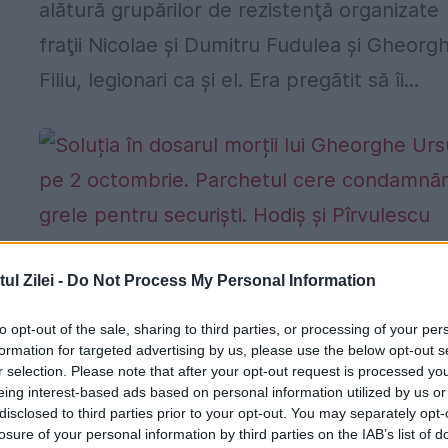
alătură grupărilor de rezistenţă organizate
fraţii Nicolae şi Dumitru Fudulea şi Gheorg
Filiu, legionari ca şi el. Era pregătit să îi...
l Zilei -
Do Not Process My Personal Information
Soluția în dosarul morții lui Gheorghe
Ursu, pe 2 octombrie. Parchetul cere
to opt-out of the sale, sharing to third parties, or processing of your per
formation for targeted advertising by us, please use the below opt-out s
condamnări grele pentru securiști.
r selection. Please note that after your opt-out request is processed y
Hodiș și Pîrvulescu spun că sunt
eing interest-based ads based on personal information utilized by us or
nevinovați
disclosed to third parties prior to your opt-out. You may separately opt-
losure of your personal information by third parties on the IAB’s list of