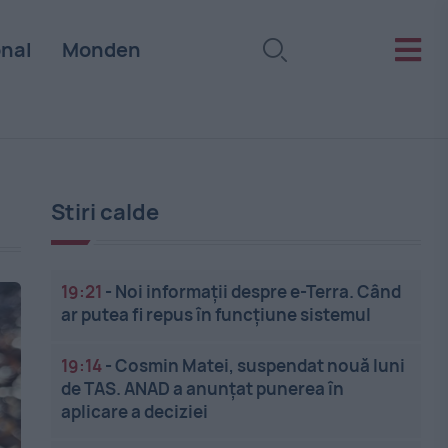
onal
Monden
Stiri calde
19:21
-
Noi informații despre e-Terra. Când
ar putea fi repus în funcțiune sistemul
19:14
-
Cosmin Matei, suspendat nouă luni
de TAS. ANAD a anunțat punerea în
aplicare a deciziei