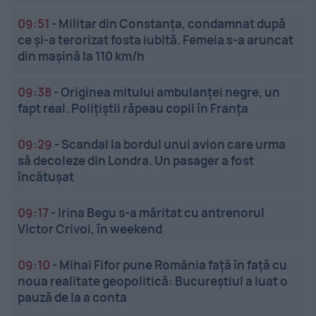
09:51
-
Militar din Constanța, condamnat după
ce și-a terorizat fosta iubită. Femeia s-a aruncat
din mașină la 110 km/h
09:38
-
Originea mitului ambulanței negre, un
fapt real. Polițiștii răpeau copii în Franța
09:29
-
Scandal la bordul unui avion care urma
să decoleze din Londra. Un pasager a fost
încătușat
09:17
-
Irina Begu s-a măritat cu antrenorul
Victor Crivoi, în weekend
09:10
-
Mihai Fifor pune România față în față cu
noua realitate geopolitică: Bucureștiul a luat o
pauză de la a conta