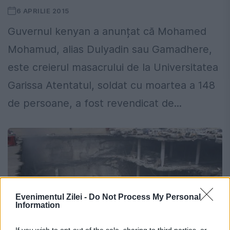
6 APRILIE 2015
Guvernul kenyan a anunțat că Mohamed
Mohamud, alias Dulyadin sau Gamadhere,
este creierul masacrului de la Universitatea
Garissa Atentatul, soldat cu moartea a 148
de persoane, a fost revendicat de...
Evenimentul Zilei -
Do Not Process My Personal
Information
If you wish to opt-out of the sale, sharing to third parties, or