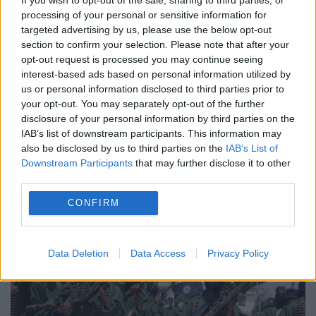
processing of your personal or sensitive information for
targeted advertising by us, please use the below opt-out
section to confirm your selection. Please note that after your
Dronele LICHIDEAZĂ teroriști ca la
opt-out request is processed you may continue seeing
JOCURILE video
interest-based ads based on personal information utilized by
us or personal information disclosed to third parties prior to
your opt-out. You may separately opt-out of the further
19 MARTIE 2015
disclosure of your personal information by third parties on the
Lovitura unei drone l-a ucis în sudul
IAB’s list of downstream participants. This information may
also be disclosed by us to third parties on the
IAB’s List of
Somaliei pe Adnan Garaar, lider al grupării
Downstream Participants
that may further disclose it to other
third parties.
teroriste Al-Shabaab, a anunțat
CONFIRM
Pentagonul. Racheta trimisă de dronă a
aruncat în aer mașina care îl...
Data Deletion
Data Access
Privacy Policy