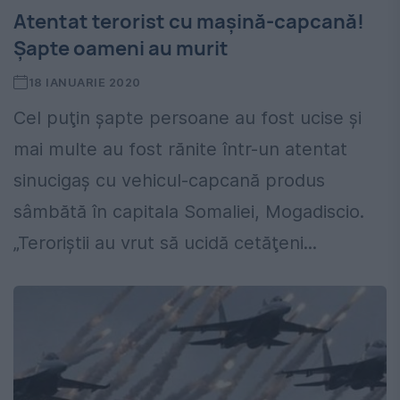
Atentat terorist cu mașină-capcană!
Șapte oameni au murit
18 IANUARIE 2020
Cel puţin şapte persoane au fost ucise şi
mai multe au fost rănite într-un atentat
sinucigaş cu vehicul-capcană produs
sâmbătă în capitala Somaliei, Mogadiscio.
„Teroriştii au vrut să ucidă cetăţeni...