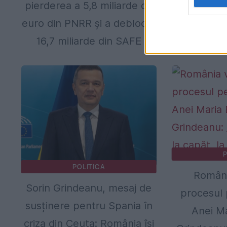
pierderea a 5,8 miliarde de
miliardele 
euro din PNRR și a deblocat
pentru un 
16,7 miliarde din SAFE
de Comi
P
POLITICA
Români
Sorin Grindeanu, mesaj de
procesul 
susținere pentru Spania în
Anei Ma
criza din Ceuta: România își