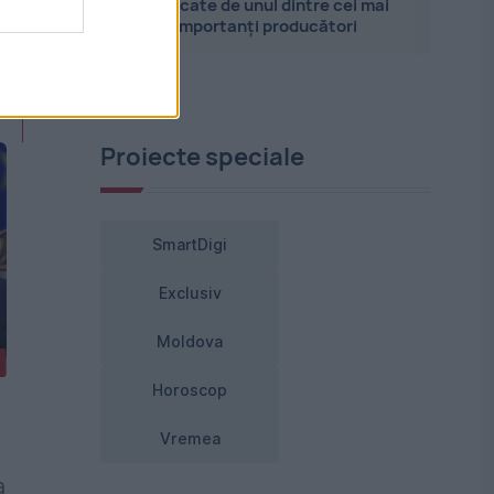
explicate de unul dintre cei mai
importanți producători
Proiecte speciale
SmartDigi
Exclusiv
Moldova
Horoscop
Vremea
a