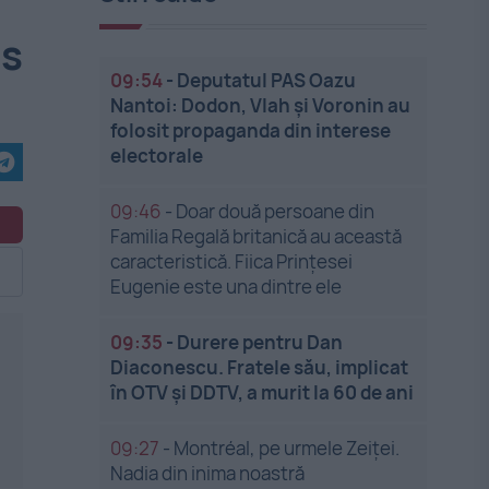
us
09:54
-
Deputatul PAS Oazu
Nantoi: Dodon, Vlah și Voronin au
folosit propaganda din interese
electorale
09:46
-
Doar două persoane din
Familia Regală britanică au această
caracteristică. Fiica Prințesei
Eugenie este una dintre ele
09:35
-
Durere pentru Dan
Diaconescu. Fratele său, implicat
în OTV și DDTV, a murit la 60 de ani
09:27
-
Montréal, pe urmele Zeiței.
Nadia din inima noastră