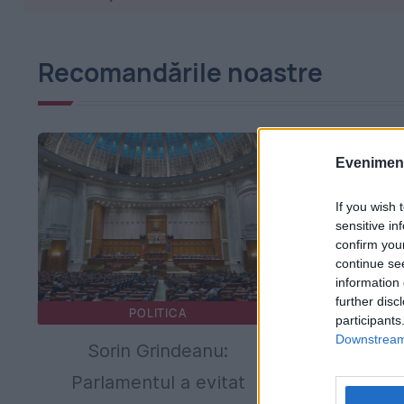
Recomandările noastre
Evenimentu
If you wish 
sensitive in
confirm you
continue se
information 
further disc
POLITICA
P
participants
Downstream 
Sorin Grindeanu:
Ilie Bolojan
Parlamentul a evitat
Senat: Se