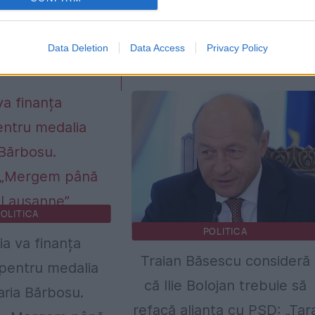
de euro din PNRR
cheie înainte de
jalon deja plătit
următoarea evaluare a
Data Deletion
Data Access
Privacy Policy
sia Europeană
României
OLITICA
POLITICA
a va finanța
Traian Băsescu consideră
pentru medalia
că Ilie Bolojan trebuie să
ria Bărbosu.
refacă alianța cu PSD: „Țar