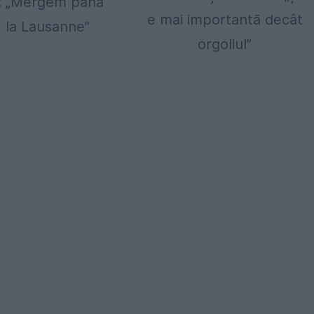
: „Mergem până
e mai importantă decât
, la Lausanne”
orgoliul”