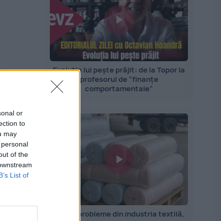
Evoluția lui pește prăjit: de la Topor la
profesorul de ”finanțe
comportamentale”
sonal or
ection to
ou may
 personal
out of the
 downstream
B’s List of
Marile probleme din industria textilă,