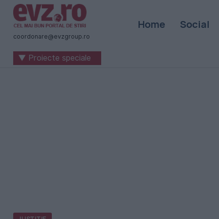
Știri
Home
Social
naționale
coordonare@evzgroup.ro
și
▼ Proiecte speciale
internaționale
|
România
-
Evenimentul
Zilei