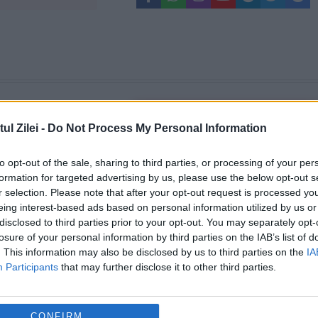
l Zilei -
Do Not Process My Personal Information
to opt-out of the sale, sharing to third parties, or processing of your per
formation for targeted advertising by us, please use the below opt-out s
r selection. Please note that after your opt-out request is processed y
eing interest-based ads based on personal information utilized by us or
disclosed to third parties prior to your opt-out. You may separately opt-
losure of your personal information by third parties on the IAB’s list of
OLITICA
POLITICA
. This information may also be disclosed by us to third parties on the
IA
Participants
that may further disclose it to other third parties.
 critică votul din
Bolojan: Agențiile de rating
 pun în pericol
vor analiza trei factori-
CONFIRM