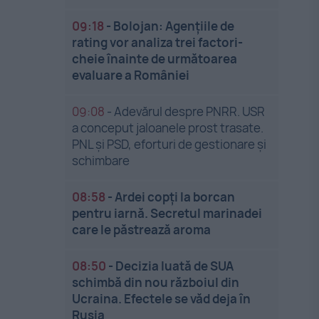
09:18
-
Bolojan: Agențiile de
rating vor analiza trei factori-
cheie înainte de următoarea
evaluare a României
09:08
-
Adevărul despre PNRR. USR
a conceput jaloanele prost trasate.
PNL și PSD, eforturi de gestionare și
schimbare
08:58
-
Ardei copți la borcan
pentru iarnă. Secretul marinadei
care le păstrează aroma
08:50
-
Decizia luată de SUA
schimbă din nou războiul din
Ucraina. Efectele se văd deja în
Rusia