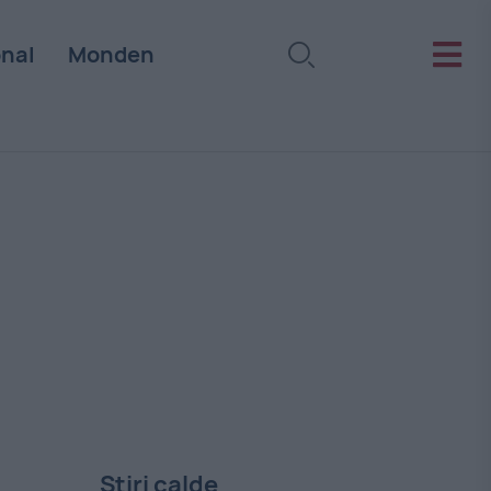
onal
Monden
Stiri calde