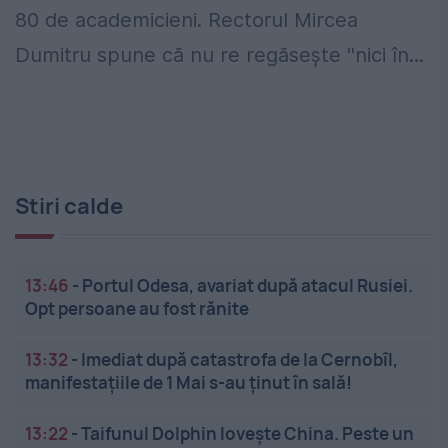
80 de academicieni. Rectorul Mircea
Dumitru spune că nu re regăsește ''nici în...
Stiri calde
13:46
-
Portul Odesa, avariat după atacul Rusiei.
Opt persoane au fost rănite
13:32
-
Imediat după catastrofa de la Cernobîl,
manifestațiile de 1 Mai s-au ținut în sală!
13:22
-
Taifunul Dolphin lovește China. Peste un