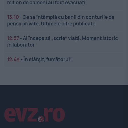
milion de oameni au fost evacuați
13:10
-
Ce se întâmplă cu banii din conturile de
pensii private. Ultimele cifre publicate
12:57
-
AI începe să „scrie” viață. Moment istoric
în laborator
12:49
-
În sfârșit, fumătorul!
Linkuri utile