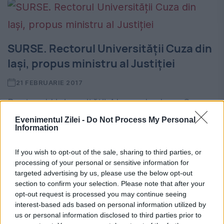
SURSE. Rectorul Universității Cuza din
Iași, propus ministru al Justiției
21 FEBRUARIE 2017
Rectorul Universității Alexandru Ioan Cuza
(UAIC) din Iași, prof.univ.dr. Tudorel Toader,
Evenimentul Zilei -
Do Not Process My Personal
Information
ar fi avut discuții legate de numirea sa ca
If you wish to opt-out of the sale, sharing to third parties, or
ministru al Justiției în Guvernul Grindeanu.
processing of your personal or sensitive information for
Potrivit bzi.ro, acesta ar...
targeted advertising by us, please use the below opt-out
section to confirm your selection. Please note that after your
opt-out request is processed you may continue seeing
interest-based ads based on personal information utilized by
us or personal information disclosed to third parties prior to