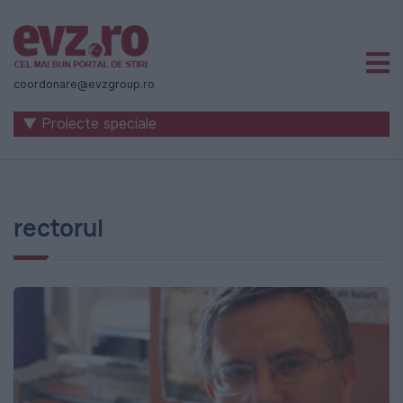
Știri
naționale
coordonare@evzgroup.ro
și
▼ Proiecte speciale
internaționale
|
România
rectorul
-
Evenimentul
Zilei