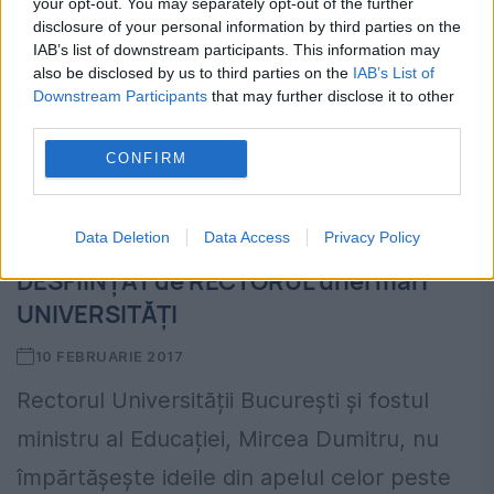
your opt-out. You may separately opt-out of the further
disclosure of your personal information by third parties on the
IAB’s list of downstream participants. This information may
also be disclosed by us to third parties on the
IAB’s List of
Downstream Participants
that may further disclose it to other
third parties.
CONFIRM
Data Deletion
Data Access
Privacy Policy
APELUL celor peste 80 de academicieni
DESFIINȚAT de RECTORUL unei mari
UNIVERSITĂȚI
10 FEBRUARIE 2017
Rectorul Universității București și fostul
ministru al Educației, Mircea Dumitru, nu
împărtășește ideile din apelul celor peste