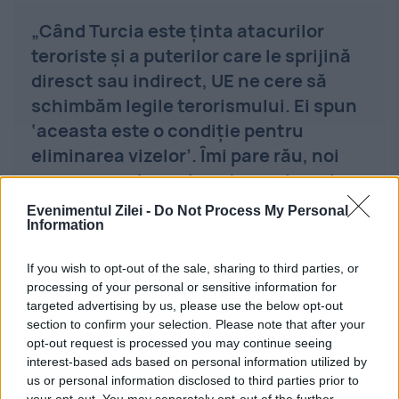
„Când Turcia este ținta atacurilor
teroriste și a puterilor care le sprijină
diresct sau indirect, UE ne cere să
schimbăm legile terorismului. Ei spun
‘aceasta este o condiție pentru
eliminarea vizelor’. Îmi pare rău, noi
mergem pe drumul nostru, voi pe al
vostru. Înțelegeți-vă cu cine puteți.”
Evenimentul Zilei -
Do Not Process My Personal
Information
Organizațiile pentru drepturile omului susțin
If you wish to opt-out of the sale, sharing to third parties, or
processing of your personal or sensitive information for
că legile turce se folosesc de pretextul
targeted advertising by us, please use the below opt-out
section to confirm your selection. Please note that after your
terorismului și de legile interne draconice
opt-out request is processed you may continue seeing
pentru a aduce la tăcere orice opoziție,
interest-based ads based on personal information utilized by
us or personal information disclosed to third parties prior to
inclusiv presa critică.
your opt-out. You may separately opt-out of the further