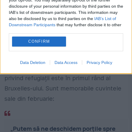
disclosure of your personal information by third parties on the
Eliminarea vizelor pentru cetățenii turci
IAB’s list of downstream participants. This information may
also be disclosed by us to third parties on the
IAB’s List of
este una dintre condițiile de bază puse de
Downstream Participants
that may further disclose it to other
third parties.
Ankara, în acordul cu UE, pentru a stăvili
CONFIRM
valul de imigranți spre Europa.
Președintele Erdogan a amenințat în
Data Deletion
Data Access
Privacy Policy
repetate rânduri că interesul acordului
privind refugiații este în primul rând al
Bruxelles-ului. Sunt memorabile cuvintele
sale din februarie:
„Putem să ne deschidem porțile spre