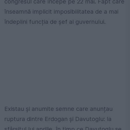
congresul care începe pe 22 mai. Fapt care
înseamnă implicit imposibilitatea de a mai
îndeplini funcția de șef al guvernului.
Existau și anumite semne care anunțau
ruptura dintre Erdogan și Davutoglu: la
sfârșitul lui aprilie, în timp ce Davutoglu se