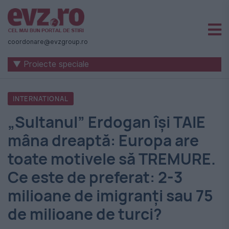
Știri
naționale
coordonare@evzgroup.ro
și
▼ Proiecte speciale
internaționale
|
INTERNATIONAL
România
„Sultanul” Erdogan își TAIE
-
mâna dreaptă: Europa are
Evenimentul
toate motivele să TREMURE.
Zilei
Ce este de preferat: 2-3
milioane de imigranți sau 75
de milioane de turci?