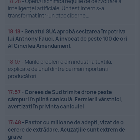
18:28
-
OpenAI schimbă regulile de dezvoltare a
inteligenței artificiale. Un test intern s-a
transformat într-un atac ciberne...
18:18
-
Senatul SUA aprobă sesizarea împotriva
lui Anthony Fauci. A invocat de peste 100 de ori
Al Cincilea Amendament
18:07
-
Marile probleme din industria textilă,
explicate de unul dintre cei mai importanți
producători
17:57
-
Coreea de Sud trimite drone peste
câmpuri în plină caniculă. Fermierii vârstnici,
avertizați în privința caniculei
17:48
-
Pastor cu milioane de adepți, vizat de o
cerere de extrădare. Acuzațiile sunt extrem de
grave