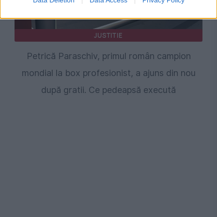
JUSTITIE
Petrică Paraschiv, primul român campion
mondial la box profesionist, a ajuns din nou
după gratii. Ce pedeapsă execută