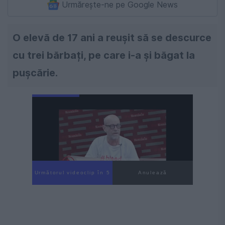
Urmărește-ne pe Google News
O elevă de 17 ani a reușit să se descurce
cu trei bărbați, pe care i-a și băgat la
pușcărie.
Următorul videoclip în 4
Anulează