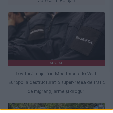
adresa lui Bolojan
SOCIAL
Lovitură majoră în Mediterana de Vest:
Europol a destructurat o super-rețea de trafic
de migranți, arme și droguri