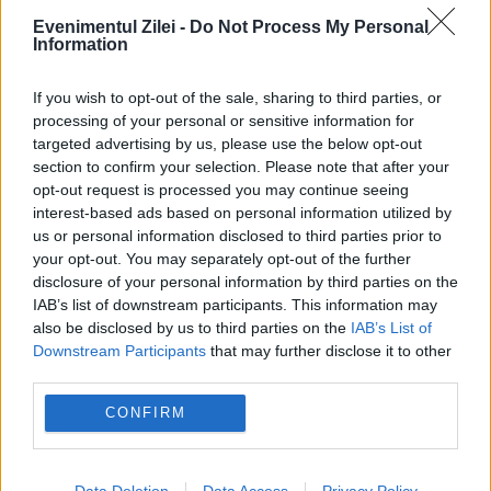
Evenimentul Zilei -
Do Not Process My Personal
Information
If you wish to opt-out of the sale, sharing to third parties, or
processing of your personal or sensitive information for
targeted advertising by us, please use the below opt-out
section to confirm your selection. Please note that after your
INTERNATIONAL
opt-out request is processed you may continue seeing
interest-based ads based on personal information utilized by
Descoperire macabră la o casă funerară din
us or personal information disclosed to third parties prior to
your opt-out. You may separately opt-out of the further
Chicago. Au fost găsite peste 50 de cadavre
disclosure of your personal information by third parties on the
aflate în stare de descompunere
IAB’s list of downstream participants. This information may
also be disclosed by us to third parties on the
IAB’s List of
Downstream Participants
that may further disclose it to other
third parties.
CONFIRM
Data Deletion
Data Access
Privacy Policy