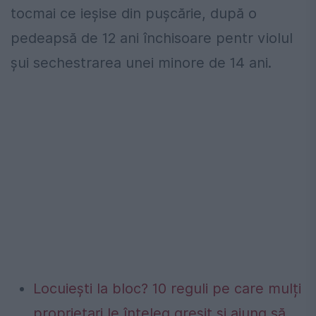
tocmai ce ieșise din pușcărie, după o
pedeapsă de 12 ani închisoare pentr violul
șui sechestrarea unei minore de 14 ani.
Locuiești la bloc? 10 reguli pe care mulți
proprietari le înțeleg greșit și ajung să