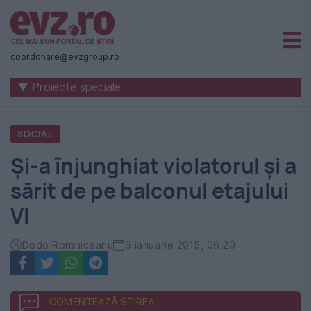
Știri
naționale
coordonare@evzgroup.ro
și
▼ Proiecte speciale
internaționale
|
SOCIAL
România
Și-a înjunghiat violatorul și a
-
sărit de pe balconul etajului
Evenimentul
VI
Zilei
Dodo Romniceanu
6 ianuarie 2015, 06:20
COMENTEAZĂ ȘTIREA