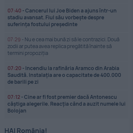
07:40
-
Cancerul lui Joe Biden a ajuns într-un
stadiu avansat. Fiul său vorbește despre
suferința fostului președinte
07:29
-
Nu e cea mai bună zi să le contrazici. Două
zodii ar putea avea replica pregătită înainte să
termini propoziția
07:20
-
Incendiu la rafinăria Aramco din Arabia
Saudită. Instalația are o capacitate de 400.000
de barili pe zi
07:12
-
Cine ar fi fost premier dacă Antonescu
câștiga alegerile. Reacția când a auzit numele lui
Bolojan
HAI România!