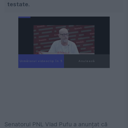
testate.
Următorul videoclip în 4
Anulează
Senatorul PNL Vlad Pufu a anunțat că