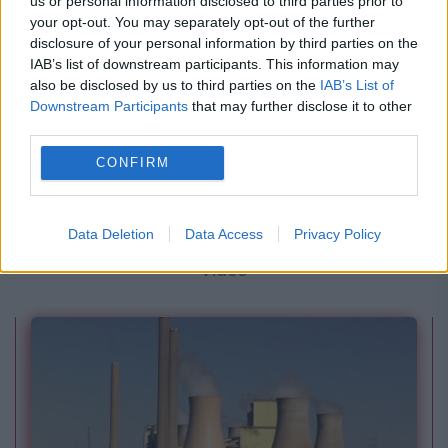
us or personal information disclosed to third parties prior to
your opt-out. You may separately opt-out of the further
disclosure of your personal information by third parties on the
IAB’s list of downstream participants. This information may
also be disclosed by us to third parties on the
IAB’s List of
Downstream Participants
that may further disclose it to other
SOCIAL
third parties.
Imagini de groază la Buzău. Ministerul Apărării
CONFIRM
confirmă incidentul în care un parașutist
militar a rămas agățat de avionul în zbor.
Data Deletion
Data Access
Privacy Policy
Video