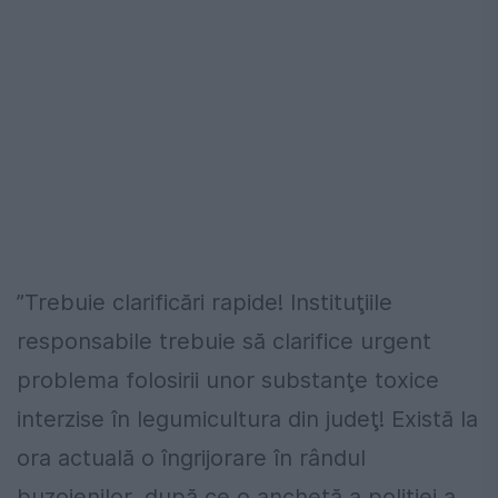
”Trebuie clarificări rapide! Instituţiile
responsabile trebuie să clarifice urgent
problema folosirii unor substanţe toxice
interzise în legumicultura din judeţ! Există la
ora actuală o îngrijorare în rândul
buzoienilor, după ce o anchetă a poliţiei a