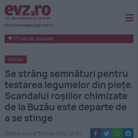
Știri
naționale
coordonare@evzgroup.ro
și
▼ Proiecte speciale
internaționale
|
SOCIAL
România
Se strâng semnături pentru
-
testarea legumelor din piețe.
Evenimentul
Scandalul roșiilor chimizate
Zilei
de la Buzău este departe de
a se stinge
Mihai Soica
31 mai 2023, 21:43