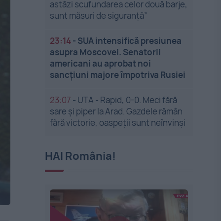
astăzi scufundarea celor două barje,
sunt măsuri de siguranţă”
23:14
-
SUA intensifică presiunea
asupra Moscovei. Senatorii
americani au aprobat noi
sancțiuni majore împotriva Rusiei
23:07
-
UTA - Rapid, 0-0. Meci fără
sare și piper la Arad. Gazdele rămân
fără victorie, oaspeții sunt neînvinși
HAI România!