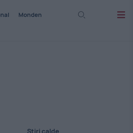
onal
Monden
Stiri calde