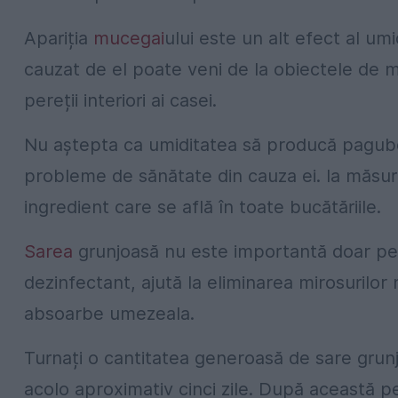
Apariția
mucegai
ului este un alt efect al umi
cauzat de el poate veni de la obiectele de m
pereții interiori ai casei.
Nu aștepta ca umiditatea să producă pagube 
probleme de sănătate din cauza ei. Ia măsur
ingredient care se află în toate bucătăriile.
Sarea
grunjoasă nu este importantă doar pent
dezinfectant, ajută la eliminarea mirosurilor
absoarbe umezeala.
Turnați o cantitatea generoasă de sare grunjo
acolo aproximativ cinci zile. După această p