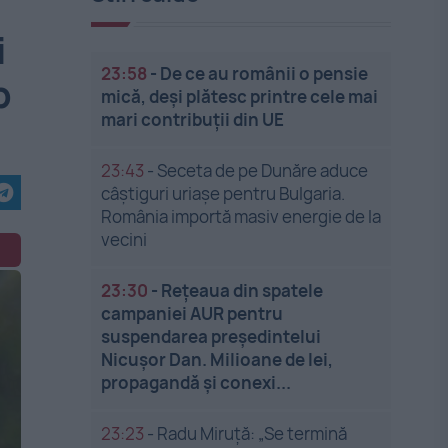
i
23:58
-
De ce au românii o pensie
b
mică, deși plătesc printre cele mai
mari contribuții din UE
23:43
-
Seceta de pe Dunăre aduce
câștiguri uriașe pentru Bulgaria.
România importă masiv energie de la
vecini
23:30
-
Rețeaua din spatele
campaniei AUR pentru
suspendarea președintelui
Nicușor Dan. Milioane de lei,
propagandă și conexi...
23:23
-
Radu Miruță: „Se termină