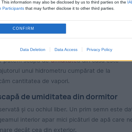
. This information may also be disclosed by us to third parties on the
IA
Participants
that may further disclose it to other third parties.
at să ținem sub control umiditatea din casă.
CONFIRM
trola aerul din încăperi, însă sunt și modalități
Data Deletion
Data Access
Privacy Policy
are putem scăpa de
umiditate
a din casă este
 ajutorul unui hidrometru cumpărat de la
căm cantitatea de vapori.
 scapă de umiditatea din dormitor
servată și cu ochiul liber. Un prim semn este da
eamul interior apar mici picături de apă care n
mare decât cea din exterior.