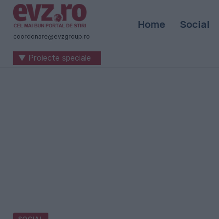
Știri
Home
Social
naționale
coordonare@evzgroup.ro
și
▼ Proiecte speciale
internaționale
|
România
-
Evenimentul
Zilei