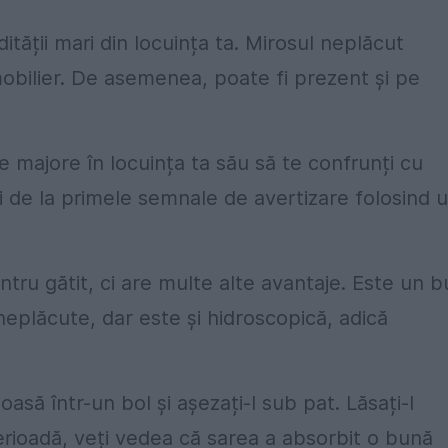
dității mari din locuința ta. Mirosul neplăcut
obilier. De asemenea, poate fi prezent și pe
majore în locuința ta său să te confrunți cu
i de la primele semnale de avertizare folosind 
ru gătit, ci are multe alte avantaje. Este un b
 neplăcute, dar este și hidroscopică, adică
asă într-un bol și așezați-l sub pat. Lăsați-l
erioadă, veți vedea că sarea a absorbit o bună