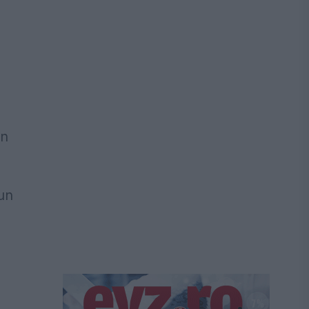
un
un