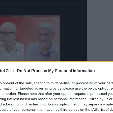
l Zilei -
Do Not Process My Personal Information
to opt-out of the sale, sharing to third parties, or processing of your per
formation for targeted advertising by us, please use the below opt-out s
r selection. Please note that after your opt-out request is processed y
ajoră atât în ceea ce privește atmosfera
eing interest-based ads based on personal information utilized by us or
uza apariției mucegaiului și a mirosurilor
disclosed to third parties prior to your opt-out. You may separately opt-
losure of your personal information by third parties on the IAB’s list of
 probleme respiratorii sau poate agrava