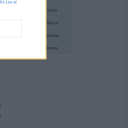
B’s List of
Exclusiv
Moldova
Horoscop
Vremea
t
e