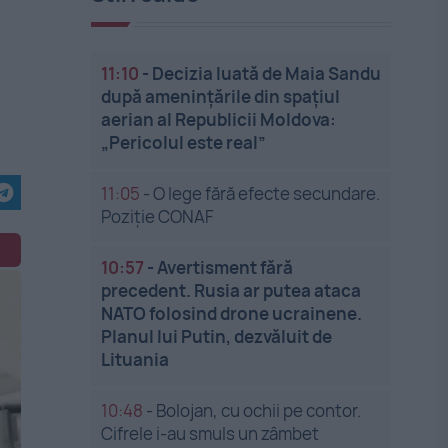
11:10
-
Decizia luată de Maia Sandu
după amenințările din spațiul
aerian al Republicii Moldova:
„Pericolul este real”
11:05
-
O lege fără efecte secundare.
Poziție CONAF
10:57
-
Avertisment fără
precedent. Rusia ar putea ataca
NATO folosind drone ucrainene.
Planul lui Putin, dezvăluit de
Lituania
10:48
-
Bolojan, cu ochii pe contor.
Cifrele i-au smuls un zâmbet