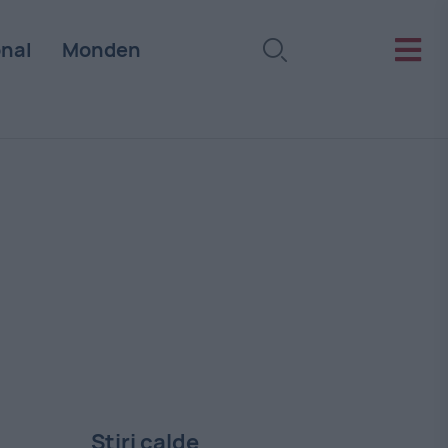
onal
Monden
Stiri calde