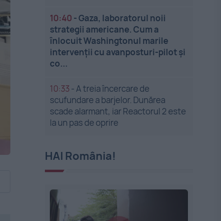
10:40
-
Gaza, laboratorul noii
strategii americane. Cum a
înlocuit Washingtonul marile
intervenții cu avanposturi-pilot și
co...
10:33
-
A treia încercare de
scufundare a barjelor. Dunărea
scade alarmant, iar Reactorul 2 este
la un pas de oprire
HAI România!