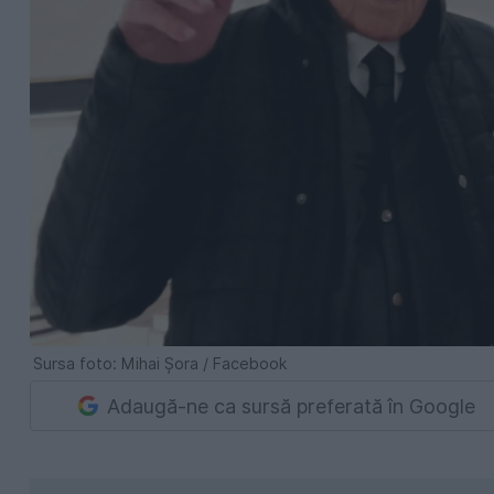
Sursa foto: Mihai Șora / Facebook
Adaugă-ne ca sursă preferată în Google