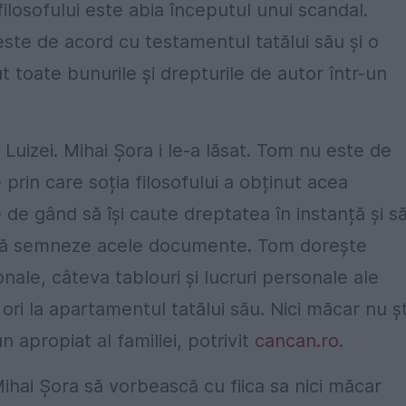
filosofului este abia începutul unui scandal.
este de acord cu testamentul tatălui său și o
t toate bunurile și drepturile de autor într-un
 Luizei. Mihai Șora i le-a lăsat. Tom nu este de
 prin care soția filosofului a obținut acea
de gând să își caute dreptatea în instanță și s
 să semneze acele documente. Tom dorește
onale, câteva tablouri și lucruri personale ale
 ori la apartamentul tatălui său. Nici măcar nu ș
n apropiat al familiei, potrivit
cancan.ro
.
 Mihai Șora să vorbească cu fiica sa nici măcar