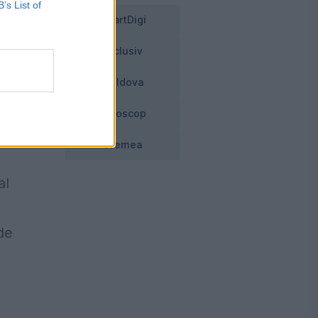
B’s List of
SmartDigi
Exclusiv
Moldova
i
Horoscop
Vremea
al
de