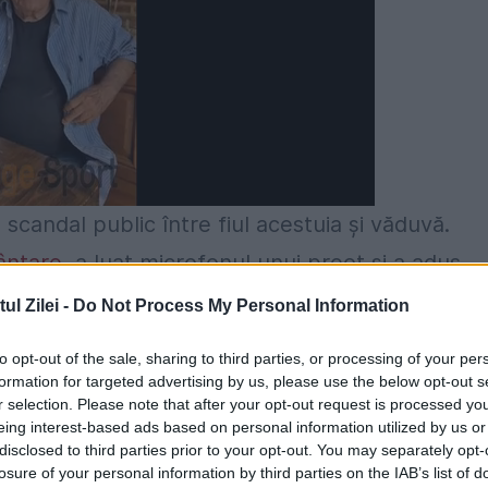
scandal public între fiul acestuia și văduvă.
ântare
, a luat microfonul unui preot și a adus
a. Fiul spune că văduva ar fi de vină pentru
l Zilei -
Do Not Process My Personal Information
ui, ba mai mult, Toma susține că a aflat despre
to opt-out of the sale, sharing to third parties, or processing of your per
zare.
formation for targeted advertising by us, please use the below opt-out s
r selection. Please note that after your opt-out request is processed y
eing interest-based ads based on personal information utilized by us or
o lungă carieră de filosof și eseist. Vestea morț
disclosed to third parties prior to your opt-out. You may separately opt-
uia, care a postat un mesaj emoționant pe pagin
losure of your personal information by third parties on the IAB’s list of