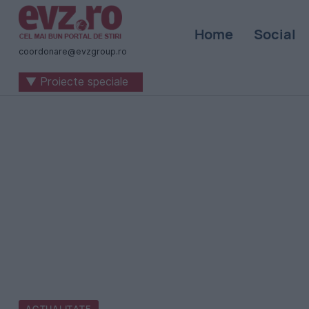
Știri
Home
Social
naționale
coordonare@evzgroup.ro
și
▼ Proiecte speciale
internaționale
|
România
-
Evenimentul
Zilei