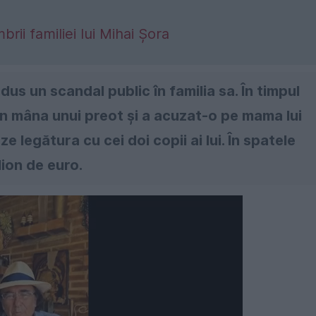
ii familiei lui Mihai Șora
us un scandal public în familia sa. În timpul
din mâna unui preot și a acuzat-o pe mama lui
e legătura cu cei doi copii ai lui. În spatele
lion de euro.