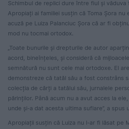
Schimbul de replici dure între fiul și văduva 
Apropiați ai familiei susțin că Toma Șora nu 
acuză pe Luiza Palanciuc Șora că ar fi obținu
mod nu tocmai ortodox.
„Toate bunurile și drepturile de autor aparțin
acord, bineînțeles, și consideră că mijloacele
semnătură nu sunt cele mai ortodoxe. El are 
demonstreze că tatăl său a fost constrâns
colecția de cărți a tatălui său, jurnalele pers
părinților. Până acum nu a avut acces la ele,
unde și-a dat acesta ultima suflare”, a spus u
Apropiații susțin că Luiza nu l-ar fi lăsat pe