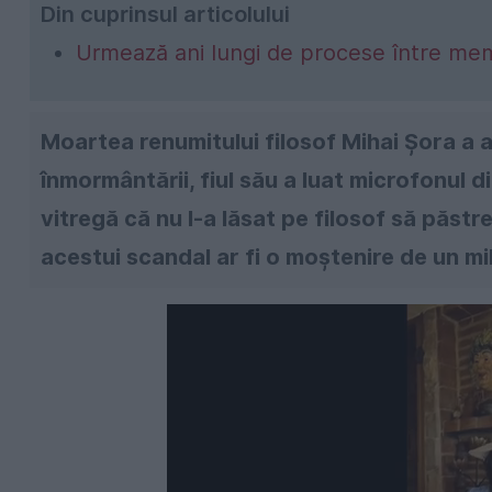
Din cuprinsul articolului
Urmează ani lungi de procese între membr
Moartea renumitului filosof Mihai Șora a ad
înmormântării, fiul său a luat microfonul 
vitregă că nu l-a lăsat pe filosof să păstrez
acestui scandal ar fi o moștenire de un mi