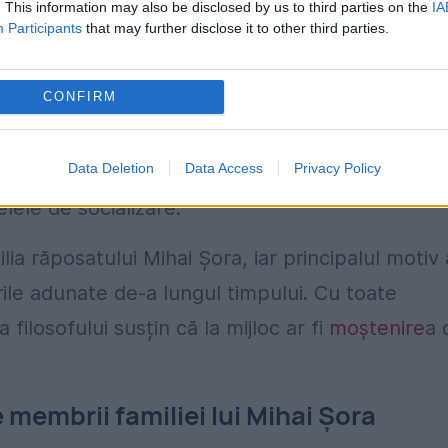
. This information may also be disclosed by us to third parties on the
IA
c niciun fel de informații cu privire la modul și
Participants
that may further disclose it to other third parties.
CONFIRM
ilie, prieteni, și academicieni veniți din toate
le militare nu au lipsit de la ceremonie, însă nic
Data Deletion
Data Access
Privacy Policy
at la acuzațiile lui Toma Șora în timpul
elele de socializare.
ia răposatului Mihai Șora, iar principalul motiv 
ările adunate de-a lungul timpului. Cu toate
ilosofului susțin că la mijloc ar fi
moștenire
a 
 membrii familiei lui Mihai Șora