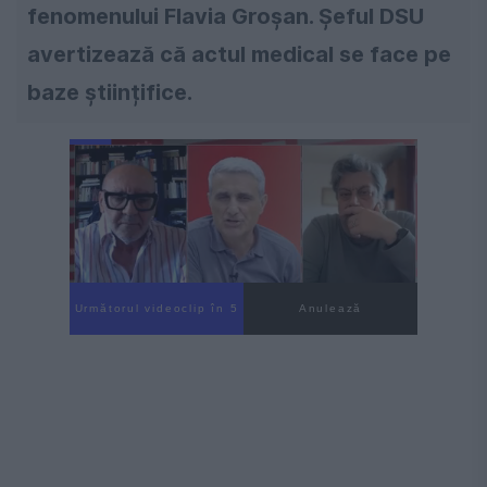
fenomenului Flavia Groșan. Șeful DSU
avertizează că actul medical se face pe
baze științifice.
Următorul videoclip în 4
Anulează