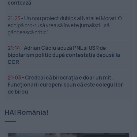
contează
21:23
-
Un nou proiect dubios al Nataliei Morari. O
echipă pro-rusă vrea să înveţe jurnaliştii „să
gândească critic”
21:14
-
Adrian Câciu acuză PNL și USR de
bipolarism politic după contestația depusă la
CCR
21:03
-
Credeai că birocrația e doar un mit.
Funcționarii europeni spun că este colegul lor
de birou
HAI România!