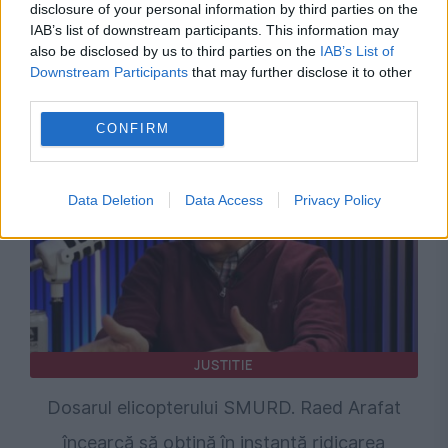
POLITICA
disclosure of your personal information by third parties on the
IAB’s list of downstream participants. This information may
Raed Arafat îl acuză pe Alexandru Rafila că
also be disclosed by us to third parties on the
IAB’s List of
Downstream Participants
that may further disclose it to other
„alimentează dezbinarea” din sistemul integrat
third parties.
de urgență
CONFIRM
Data Deletion
Data Access
Privacy Policy
JUSTITIE
Dosarul elicopterului SMURD. Raed Arafat
încearcă să obțină în instanță ridicarea