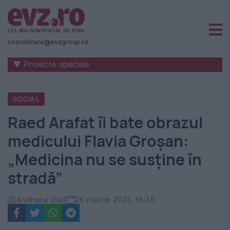
Știri
naționale
coordonare@evzgroup.ro
și
▼ Proiecte speciale
internaționale
|
SOCIAL
România
Raed Arafat îi bate obrazul
-
medicului Flavia Groşan:
Evenimentul
„Medicina nu se susține în
Zilei
stradă”
Andreea Vlad
26 martie 2021, 18:36