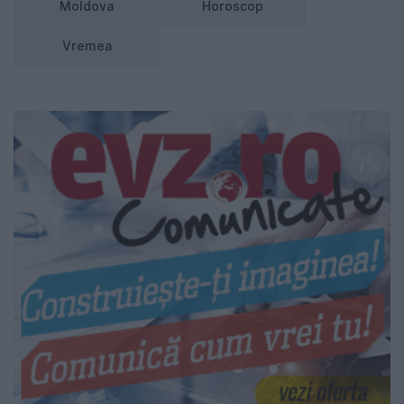
Moldova
Horoscop
Vremea