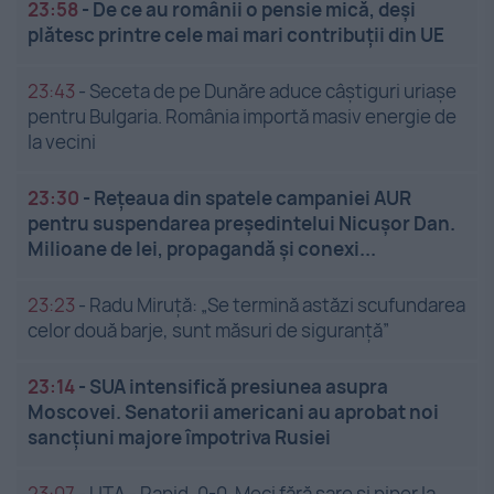
23:58
-
De ce au românii o pensie mică, deși
plătesc printre cele mai mari contribuții din UE
23:43
-
Seceta de pe Dunăre aduce câștiguri uriașe
pentru Bulgaria. România importă masiv energie de
la vecini
23:30
-
Rețeaua din spatele campaniei AUR
pentru suspendarea președintelui Nicușor Dan.
Milioane de lei, propagandă și conexi...
23:23
-
Radu Miruță: „Se termină astăzi scufundarea
celor două barje, sunt măsuri de siguranţă”
23:14
-
SUA intensifică presiunea asupra
Moscovei. Senatorii americani au aprobat noi
sancțiuni majore împotriva Rusiei
23:07
-
UTA - Rapid, 0-0. Meci fără sare și piper la