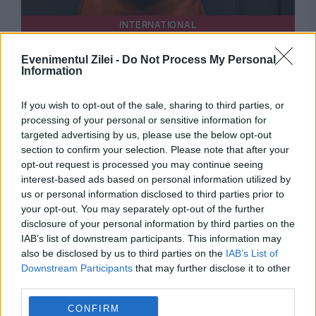
INTERNATIONAL
Chipuri reconstruite după aproape 2.000 de
Evenimentul Zilei -
Do Not Process My Personal
Information
ani. Cum arătau oamenii care trăiau într-un
oraș roman
If you wish to opt-out of the sale, sharing to third parties, or
processing of your personal or sensitive information for
targeted advertising by us, please use the below opt-out
section to confirm your selection. Please note that after your
opt-out request is processed you may continue seeing
interest-based ads based on personal information utilized by
us or personal information disclosed to third parties prior to
your opt-out. You may separately opt-out of the further
disclosure of your personal information by third parties on the
IAB’s list of downstream participants. This information may
also be disclosed by us to third parties on the
IAB’s List of
Downstream Participants
that may further disclose it to other
SOCIAL
third parties.
Cum a lăsat Klaus Iohannis un director „pe
CONFIRM