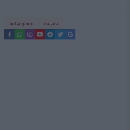
anton pann
muzeu