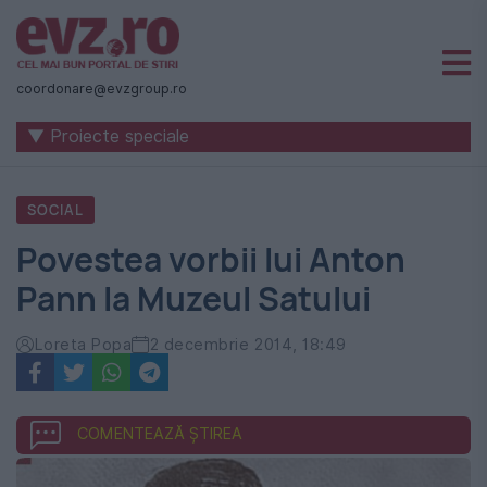
Știri
naționale
coordonare@evzgroup.ro
și
▼ Proiecte speciale
internaționale
|
SOCIAL
România
Povestea vorbii lui Anton
-
Pann la Muzeul Satului
Evenimentul
Zilei
Loreta Popa
2 decembrie 2014, 18:49
COMENTEAZĂ ȘTIREA