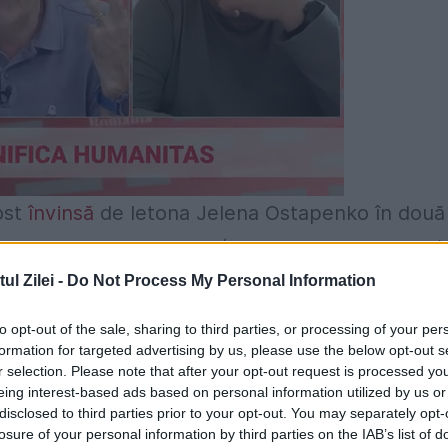
ost
învinsă
de letona Jelena Ostapenko în două
rneului
WTA
de la
Dubai
(Emiratele Arabe Unite)
l Zilei -
Do Not Process My Personal Information
to opt-out of the sale, sharing to third parties, or processing of your per
i 19 minute în faţa letonei (23 ani, 51 WTA).
formation for targeted advertising by us, please use the below opt-out s
r selection. Please note that after your opt-out request is processed y
g încheind cu 5 aşi şi 6 duble greşeli, iar
eing interest-based ads based on personal information utilized by us or
disclosed to third parties prior to your opt-out. You may separately opt-
losure of your personal information by third parties on the IAB’s list of