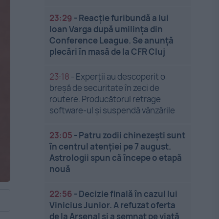
23:29
-
Reacție furibundă a lui
Ioan Varga după umilința din
Conference League. Se anunță
plecări în masă de la CFR Cluj
23:18
-
Experții au descoperit o
breșă de securitate în zeci de
routere. Producătorul retrage
software-ul și suspendă vânzările
23:05
-
Patru zodii chinezești sunt
în centrul atenției pe 7 august.
Astrologii spun că începe o etapă
nouă
22:56
-
Decizie finală în cazul lui
Vinicius Junior. A refuzat oferta
de la Arsenal și a semnat pe viață