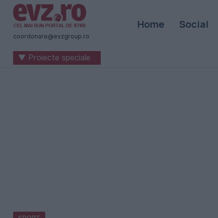
Știri
Home
Social
naționale
coordonare@evzgroup.ro
și
▼ Proiecte speciale
internaționale
|
România
-
Evenimentul
Zilei