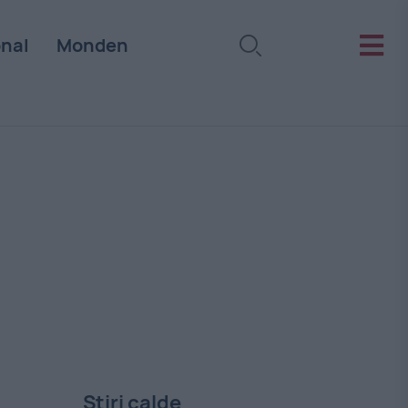
onal
Monden
Stiri calde