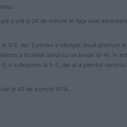
enko.
după o oră şi 24 de minute în faţa unei adversar
t la 5-2, dar Ţurenko a câştigat două ghemuri la
românca a încheiat setul cu un break (6-4). În ac
3, s-a desprins la 5-3, dar şi-a pierdut serviciul
olari şi 60 de puncte WTA.