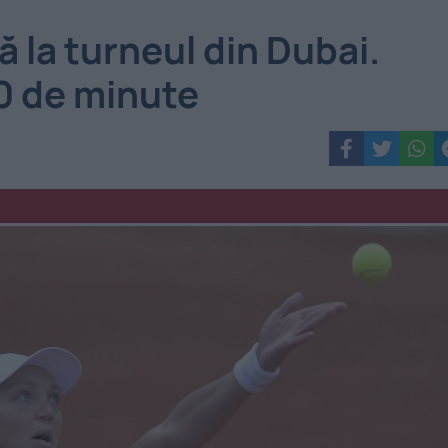
să la turneul din Dubai.
20 de minute