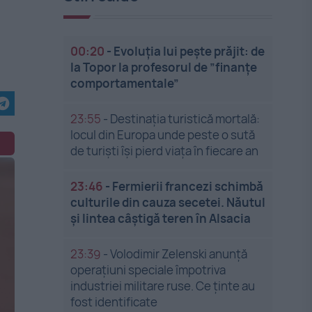
00:20
-
Evoluția lui pește prăjit: de
la Topor la profesorul de ”finanțe
comportamentale”
23:55
-
Destinația turistică mortală:
locul din Europa unde peste o sută
de turiști își pierd viața în fiecare an
23:46
-
Fermierii francezi schimbă
culturile din cauza secetei. Năutul
și lintea câștigă teren în Alsacia
23:39
-
Volodimir Zelenski anunță
operațiuni speciale împotriva
industriei militare ruse. Ce ținte au
fost identificate