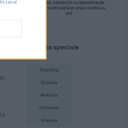
Pandora: confecții cu denumire de
B’s List of
origine controlată și vinuri croite cu
stil
ar
Proiecte speciale
SmartDigi
la
Exclusiv
Moldova
Horoscop
WTA
Vremea