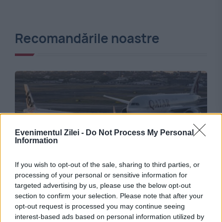
Recomandările noastre
Evenimentul Zilei -
Do Not Process My Personal
Information
If you wish to opt-out of the sale, sharing to third parties, or
INTERNATIONAL
processing of your personal or sensitive information for
targeted advertising by us, please use the below opt-out
Incident grav pe aeroportul din Sydney. Piloții
section to confirm your selection. Please note that after your
opt-out request is processed you may continue seeing
au frânat brusc pentru a evita impactul
interest-based ads based on personal information utilized by