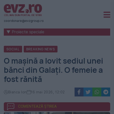
Știri
naționale
coordonare@evzgroup.ro
și
▼ Proiecte speciale
internaționale
|
SOCIAL
BREAKING NEWS
România
O mașină a lovit sediul unei
-
bănci din Galați. O femeie a
Evenimentul
fost rănită
Zilei
Bianca Ion
16 mai 2026, 12:02
COMENTEAZĂ ȘTIREA