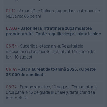
07:14
-
A murit Don Nelson. Legendarul antrenor din
NBA avea 86 de ani
07:03
-
Datoriile la întreținere după moartea
proprietarului. Toate regulile despre plata la bloc
06:54
-
Superliga, etapa a 4-a. Rezultatele
meciurilor și clasamentul actualizat. Partidele de
luni, 10 august
06:45
-
Bacalaureat de toamnă 2026, cu peste
33.000 de candidați
06:34
-
Prognoza meteo, 10 august. Temperaturile
urcă până la 36 de grade în unele județe. Când se
întorc ploile