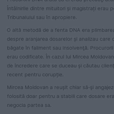
Întâlnirile dintre mituitori și magistrați erau
Tribunalului sau în apropiere.
O altă metodă de a fenta DNA era plimbarea 
despre aranjarea dosarelor şi analizau care 
băgate în faliment sau insolvenţă. Procurorii 
erau codificate. În cazul lui Mircea Moldova
de încredere care se duceau şi căutau clienţ
recent pentru corupție.
Mircea Moldovan a reuşit chiar să-şi angajez
folosită doar pentru a stabili care dosare er
negocia partea sa.