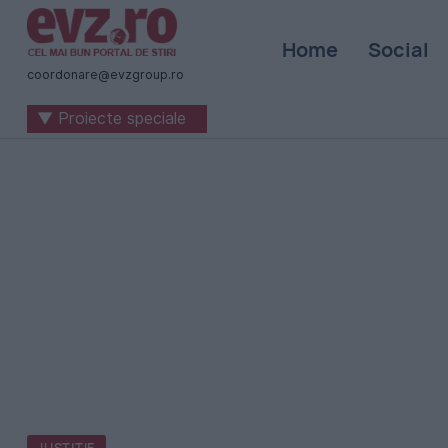
Știri
Home
Social
naționale
coordonare@evzgroup.ro
și
▼ Proiecte speciale
internaționale
|
România
-
Evenimentul
Zilei