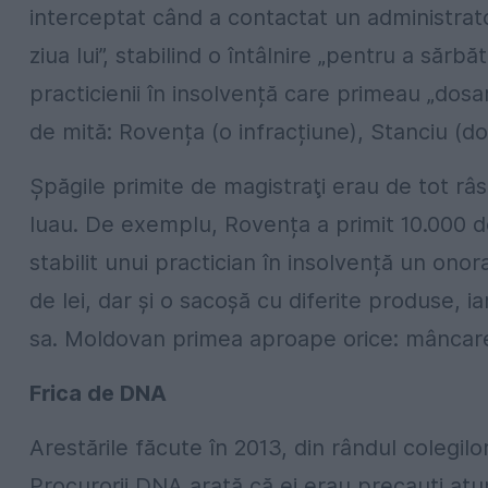
interceptat când a contactat un administrator
ziua lui”, stabilind o întâlnire „pentru a sărb
practicienii în insolvență care primeau „dosar
de mită: Rovența (o infracțiune), Stanciu (două
Şpăgile primite de magistraţi erau de tot râs
luau. De exemplu, Rovența a primit 10.000 de 
stabilit unui practician în insolvență un onor
de lei, dar şi o sacoşă cu diferite produse, i
sa. Moldovan primea aproape orice: mâncare
Frica de DNA
Arestările făcute în 2013, din rândul colegilor
Procurorii DNA arată că ei erau precauţi atu