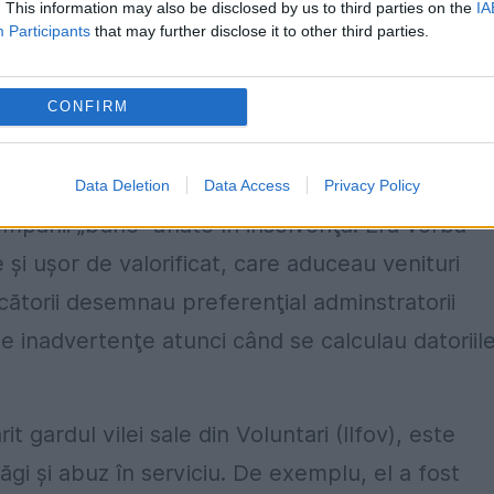
. This information may also be disclosed by us to third parties on the
IA
Participants
that may further disclose it to other third parties.
Sorin Ciprian Viziru, au soluţionat dosare privi
CONFIRM
ru ar fi primit mită de la administratorii judiciar
Data Deletion
Data Access
Privacy Policy
mpanii „bune” aflate în insolvenţă. Era vorba
şi uşor de valorificat, care aduceau venituri
ecătorii desemnau preferenţial adminstratorii
te inadvertenţe atunci când se calculau datoriil
 gardul vilei sale din Voluntari (Ilfov), este
ăgi şi abuz în serviciu. De exemplu, el a fost