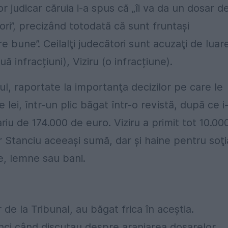
 judicar căruia i-a spus că „îi va da un dosar d
ători”, precizând totodată că sunt fruntași
e bune”. Ceilalţi judecători sunt acuzaţi de luar
 infracțiuni), Viziru (o infracțiune).
ul, raportate la importanţa decizilor pe care le
lei, într-un plic băgat într-o revistă, după ce i
ariu de 174.000 de euro. Viziru a primit tot 10.00
ar Stanciu aceeaşi sumă, dar şi haine pentru soţi
, lemne sau bani.
 de la Tribunal, au băgat frica în aceştia.
nci când discutau despre aranjarea dosarelor.