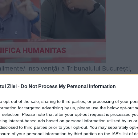
Falimente/ Insolvenţă) a Tribunalului Bucureşti,
rupție, au decis, ca magistrați, soarta unor
l Zilei -
Do Not Process My Personal Information
to opt-out of the sale, sharing to third parties, or processing of your per
re în insolvenţă sau de respingere a procedurii
formation for targeted advertising by us, please use the below opt-out s
r selection. Please note that after your opt-out request is processed y
ita Gardens, Metro Cash & Carry, Carrefour sau
eing interest-based ads based on personal information utilized by us or
i de angajați şi cu active de milioane de euro.
disclosed to third parties prior to your opt-out. You may separately opt-
losure of your personal information by third parties on the IAB’s list of
alimentul IPRS Băneasa, controlată de sirianul