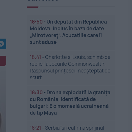
18:50
-
Un deputat din Republica
Moldova, inclus în baza de date
„Mirotvoreț”. Acuzațiile care îi
sunt aduse
18:41
-
Charlotte și Louis, schimb de
replici la Jocurile Commonwealth.
Răspunsul prințesei, neașteptat de
scurt
18:30
-
Drona explodată la granița
cu România, identificată de
bulgari: E o momeală ucraineană
de tip Maya
18:21
-
Serbia își reafirmă sprijinul