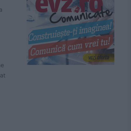
a
ne
at