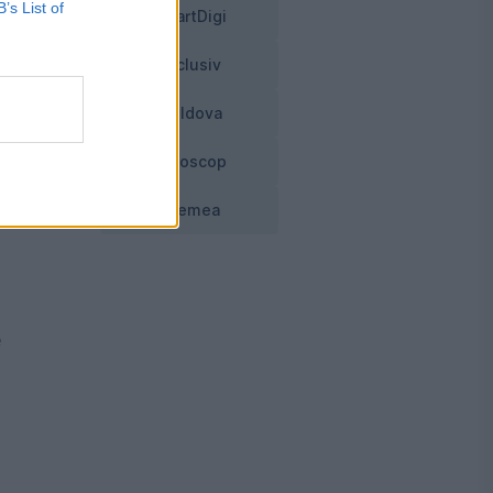
B’s List of
SmartDigi
nd
Exclusiv
Moldova
Horoscop
i
Vremea
e