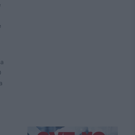
e
e
-a
0
a