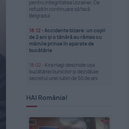
pentru integritatea Ucrainei. Ce
refuză în continuare să facă
Belgradul
18:12
-
Accidente bizare: un copil
de 2 ani și o tânără au rămas cu
mâinile prinse în aparate de
bucătărie
18:02
-
Kira Hagi deschide ușa
bucătăriei bunicilor și dezvăluie
secretul unei iubiri de 50 de ani
HAI România!