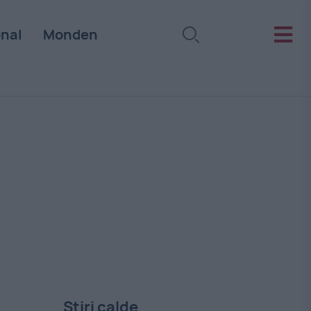
onal
Monden
Stiri calde