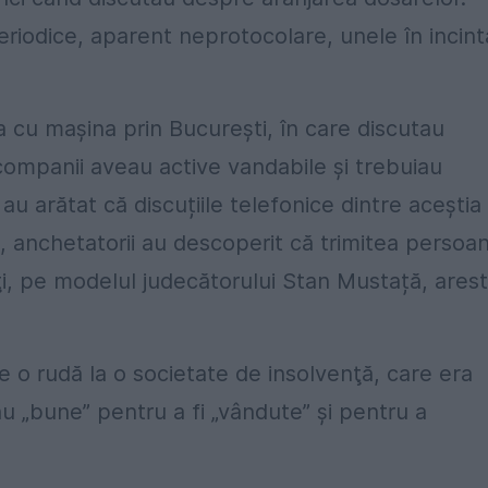
 periodice, aparent neprotocolare, unele în incint
cu maşina prin Bucureşti, în care discutau
companii aveau active vandabile şi trebuiau
au arătat că discuțiile telefonice dintre aceștia
n, anchetatorii au descoperit că trimitea persoa
i, pe modelul judecătorului Stan Mustață, arest
e o rudă la o societate de insolvenţă, care era
au „bune” pentru a fi „vândute” și pentru a