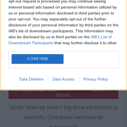
opt-out request is processed you may continue seeing
de urgență pentru energie și susține
interest-based ads based on personal information utilized by
us or personal information disclosed to third parties prior to
menținerea centralelor pe cărbune. Critici la
your opt-out. You may separately opt-out of the further
adresa lui Bolojan
disclosure of your personal information by third parties on the
IAB’s list of downstream participants. This information may
also be disclosed by us to third parties on the
IAB’s List of
Downstream Participants
that may further disclose it to other
third parties.
CONFIRM
Data Deletion
Data Access
Privacy Policy
SOCIAL
Sprijin financiar pentru îngrijirea vârstnicilor la
domiciliu. Cine poate beneficia de