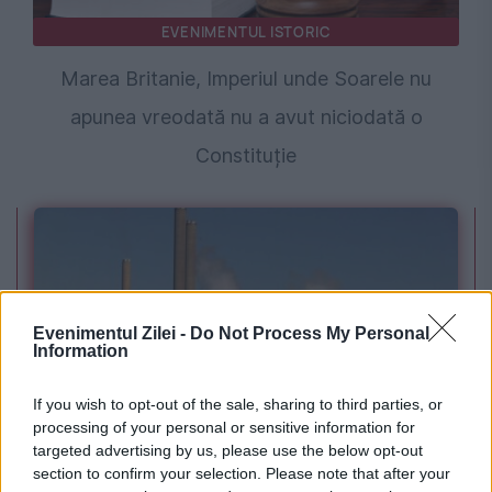
EVENIMENTUL ISTORIC
Marea Britanie, Imperiul unde Soarele nu
apunea vreodată nu a avut niciodată o
Constituție
Evenimentul Zilei -
Do Not Process My Personal
Information
If you wish to opt-out of the sale, sharing to third parties, or
POLITICA
processing of your personal or sensitive information for
targeted advertising by us, please use the below opt-out
PSD cere activarea mecanismului european
section to confirm your selection. Please note that after your