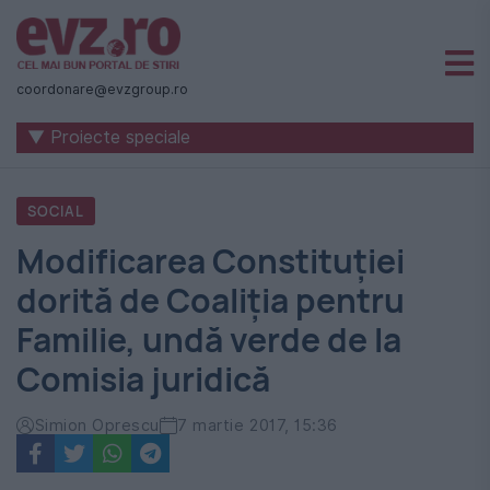
Știri
naționale
coordonare@evzgroup.ro
și
▼ Proiecte speciale
internaționale
|
SOCIAL
România
Modificarea Constituției
-
dorită de Coaliția pentru
Evenimentul
Familie, undă verde de la
Zilei
Comisia juridică
Simion Oprescu
7 martie 2017, 15:36