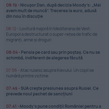
08:19
-
Nicușor Dan, după decizia Moody’s: „Mai
avem mult de muncă”. Trecerea la euro, adusă
din nou în discuție
08:12
-
Lovitură majoră în Mediterana de Vest:
Europol a destructurat o super-rețea de trafic de
migranți, arme și droguri
08:04
-
Pensia pe card sau prin poștaș. Ce nu se
schimbă, indiferent de alegerea făcută
07:56
-
Atac rusesc asupra Kievului. Un copil se
numără printre victime
07:49
-
SUA crește presiunea asupra Rusiei. Ce
prevede noul pachet de sancțiuni
07:41
-
Moody’s pune condiții României pentru a