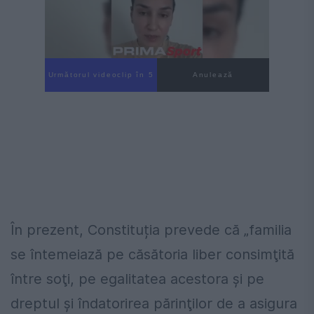
Următorul videoclip în 4
Anulează
În prezent, Constituția prevede că „familia
se întemeiază pe căsătoria liber consimţită
între soţi, pe egalitatea acestora şi pe
dreptul şi îndatorirea părinţilor de a asigura