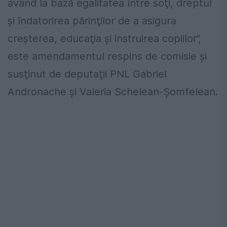
având la bază egalitatea între soţi, dreptul
şi îndatorirea părinţilor de a asigura
creşterea, educaţia şi instruirea copiilor”,
este amendamentul respins de comisie şi
susţinut de deputaţii PNL Gabriel
Andronache şi Valeria Schelean-Şomfelean.