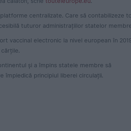
a călători, scrie
touteleurope.eu
.
platforme centralizate. Care să contabilizeze to
cesibilă tuturor administrațiilor statelor membre
t vaccinal electronic la nivel european în 201
ărțile.
continentul și a împins statele membre să
e împiedică principiul liberei circulații.