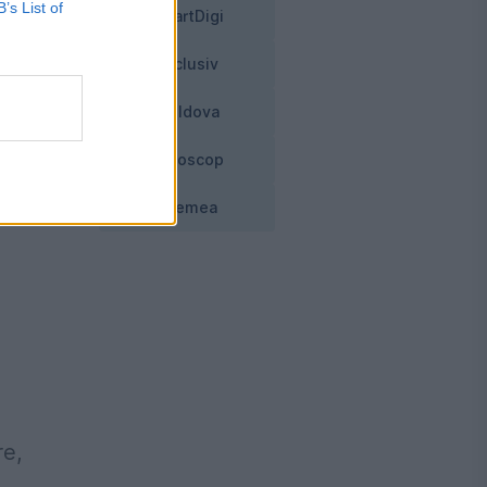
B’s List of
SmartDigi
Exclusiv
Moldova
Horoscop
Vremea
re,