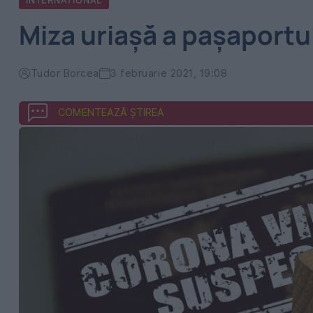
INTERNATIONAL
Miza uriașă a pașaportu
Tudor Borcea
3 februarie 2021, 19:08
COMENTEAZĂ ȘTIREA