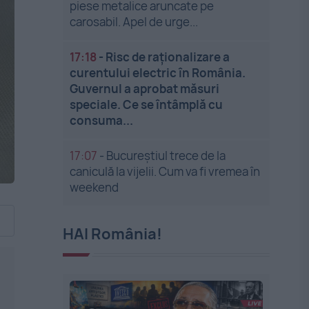
piese metalice aruncate pe
carosabil. Apel de urge...
17:18
-
Risc de raționalizare a
curentului electric în România.
Guvernul a aprobat măsuri
speciale. Ce se întâmplă cu
consuma...
17:07
-
Bucureștiul trece de la
caniculă la vijelii. Cum va fi vremea în
weekend
HAI România!