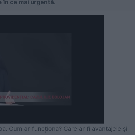
e în ce mai urgentă.
a. Cum ar funcționa? Care ar fi avantajele și