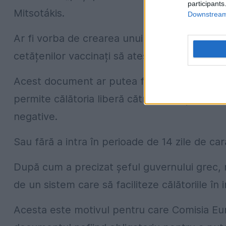
participants
Mitsotákis.
Downstream 
Ar fi vorba de crearea unui document unifica
cetățenilor vaccinați să ateste imunizarea l
Acest document ar putea fi prezentat în timpul
permite călătoria liberă către o altă țară m
negative.
Sau fără a intra în perioade de 14 zile de car
După cum a precizat șeful guvernului grec, nu 
de un sistem care să faciliteze călătoriile în i
Acesta este motivul pentru care Comisia Eur