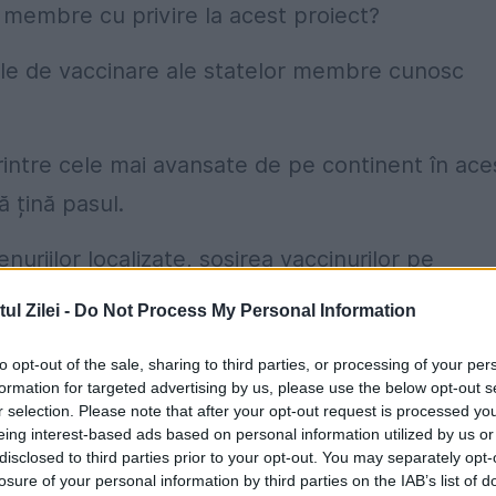
r membre cu privire la acest proiect?
ale de vaccinare ale statelor membre cunosc
printre cele mai avansate de pe continent în ace
 țină pasul.
uriilor localizate, sosirea vaccinurilor pe
nități a colective în următoarele luni.
l Zilei -
Do Not Process My Personal Information
e acestea, cea a creării unui „
pașaport
europe
to opt-out of the sale, sharing to third parties, or processing of your per
formation for targeted advertising by us, please use the below opt-out s
 pe cei 27, așa cum atestă diferitele discursuri a
r selection. Please note that after your opt-out request is processed y
eing interest-based ads based on personal information utilized by us or
disclosed to third parties prior to your opt-out. You may separately opt-
losure of your personal information by third parties on the IAB’s list of
tă inițial de prim-ministrul grec Kyriákos