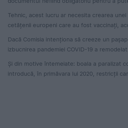
documentul nefiind obligatoriu pentru a pute
Tehnic, acest lucru ar necesita crearea unei 
cetățenii europeni care au fost vaccinați, ac
Dacă Comisia intenționa să creeze un pașapor
izbucnirea pandemiei COVID-19 a remodelat c
Și din motive întemeiate: boala a paralizat 
introducă, în primăvara lui 2020, restricții car