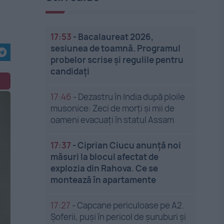
17:53
-
Bacalaureat 2026,
sesiunea de toamnă. Programul
probelor scrise și regulile pentru
candidați
17:46
-
Dezastru în India după ploile
musonice: Zeci de morți și mii de
oameni evacuați în statul Assam
17:37
-
Ciprian Ciucu anunță noi
măsuri la blocul afectat de
explozia din Rahova. Ce se
montează în apartamente
17:27
-
Capcane periculoase pe A2.
Șoferii, puși în pericol de șuruburi și