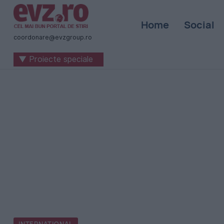
Știri
Home
Social
naționale
coordonare@evzgroup.ro
și
▼ Proiecte speciale
internaționale
|
România
-
Evenimentul
Zilei