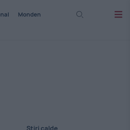
onal
Monden
Stiri calde