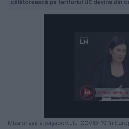
călătorească pe teritoriul UE devine din c
Miza uriașă a pașaportului COVID-19 în Europ