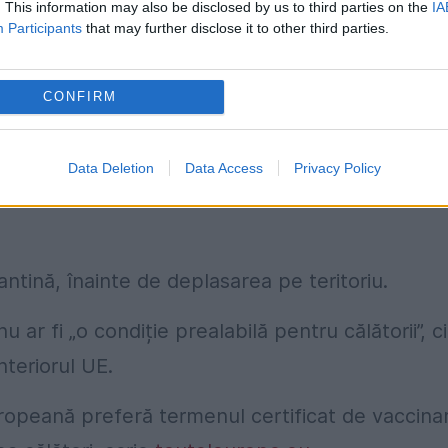
. This information may also be disclosed by us to third parties on the
IA
Participants
that may further disclose it to other third parties.
t la nivelul
UE
. Document care să permită
CONFIRM
or împotriva
COVID-19
.
 călătoriilor pe teritoriul UE. Și ar
Data Deletion
Data Access
Privacy Policy
embră fără a fi nevoie să se prezinte teste PCR
antină, înainte de deplasarea pe teritoriu.
ar fi „o condiție prealabilă pentru călătorii”, ci
nteriorul UE.
opeană preferă termenul certificat de vaccina