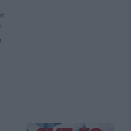
ți
.
9,