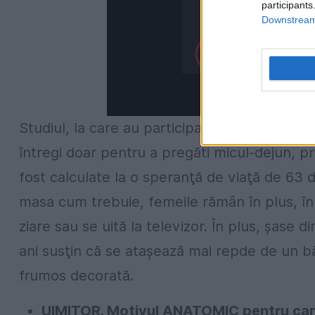
participants
Downstream 
Studiul, la care au participat 1.000 de femei,
întregi doar pentru a pregăti micul-dejun, prâ
fost calculate la o speranţă de viaţă de 63 de
masa cum trebuie, femeile rămân în plus, în 
ziare sau se uită la televizor. În plus, şase 
ani susţin că se ataşează mai repde de un bă
frumos decorată.
UIMITOR. Motivul ANATOMIC pentru care