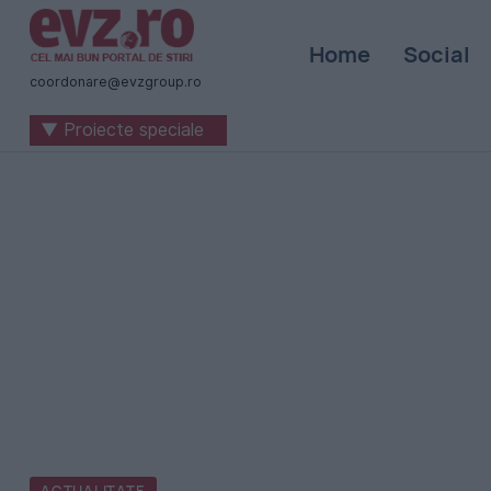
Știri
Home
Social
naționale
coordonare@evzgroup.ro
și
▼ Proiecte speciale
internaționale
|
România
-
Evenimentul
Zilei