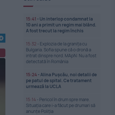
15:41
-
Un interlop condamnat la
10 ani a primit un regim mai blând.
A fost trecut la regim închis
15:32
-
Explozia de la granița cu
Bulgaria. Sofia spune că o dronă a
intrat dinspre nord. MApN: Nu a fost
detectată în România
15:24
-
Alina Pușcău, noi detalii de
pe patul de spital. Ce tratament
urmează la UCLA
15:14
-
Pericol în drum spre mare.
Situația care i-a făcut pe drumari să
anunțe Poliția