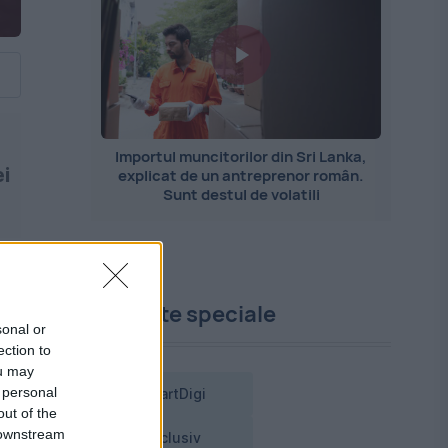
Importul muncitorilor din Sri Lanka,
ei
explicat de un antreprenor român.
Sunt destul de volatili
Proiecte speciale
sonal or
ection to
ou may
 personal
SmartDigi
out of the
 downstream
Exclusiv