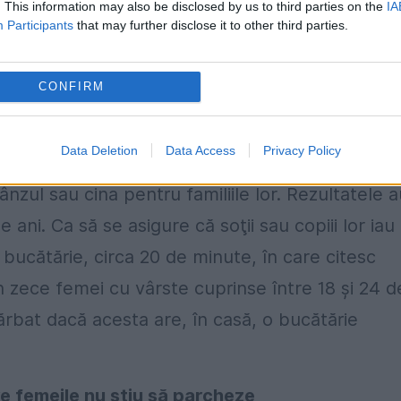
. This information may also be disclosed by us to third parties on the
IA
Participants
that may further disclose it to other third parties.
CONFIRM
Data Deletion
Data Access
Privacy Policy
 dezvăluie că acestea petrec, în medie, 1.117 zil
nzul sau cina pentru familiile lor. Rezultatele a
 ani. Ca să se asigure că soţii sau copiii lor iau
bucătărie, circa 20 de minute, în care citesc
din zece femei cu vârste cuprinse între 18 şi 24 d
rbat dacă acesta are, în casă, o bucătărie
 femeile nu ştiu să parcheze