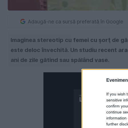
Adaugă-ne ca sursă preferată în Google
Imaginea stereotip cu femei cu şorţ de găt
este deloc învechită. Un studiu recent ara
ani de zile gătind sau spălând vase.
Evenimentu
If you wish 
sensitive in
confirm you
continue se
information 
further disc