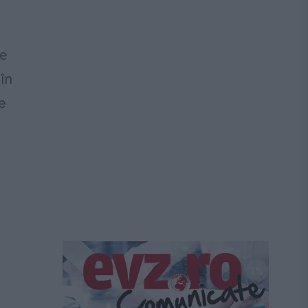
e
în
e