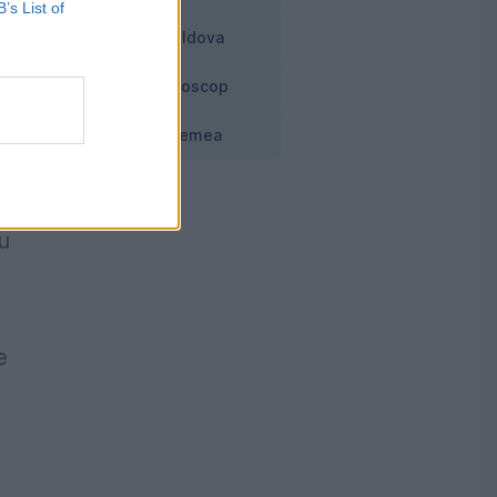
B’s List of
Moldova
Horoscop
Vremea
e
u
e