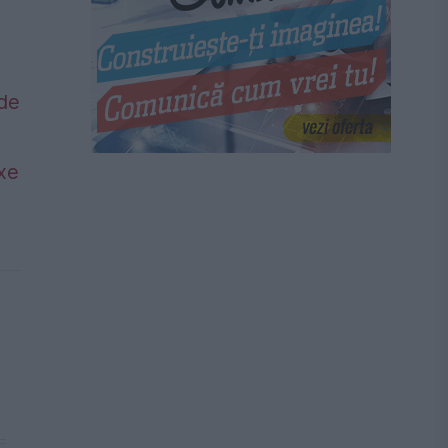
 de
axe