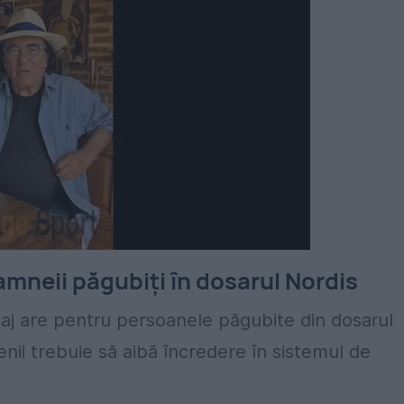
oamneii păgubiți în dosarul Nordis
esaj are pentru persoanele păgubite din dosarul
ţenii trebuie să aibă încredere în sistemul de