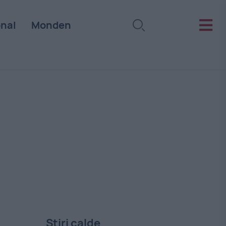
onal
Monden
Stiri calde