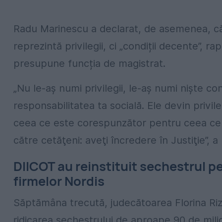
Radu Marinescu a declarat, de asemenea, 
reprezintă privilegii, ci „condiții decente”, r
presupune funcția de magistrat.
„Nu le-aş numi privilegii, le-aş numi nişte con
responsabilitatea ta socială. Ele devin privile
ceea ce este corespunzător pentru ceea ce ţ
către cetăţeni: aveţi încredere în Justiţie”, 
DIICOT au reinstituit sechestrul p
firmelor Nordis
Săptămâna trecută, judecătoarea Florina Riz
ridicarea sechestrului de aproape 90 de mili