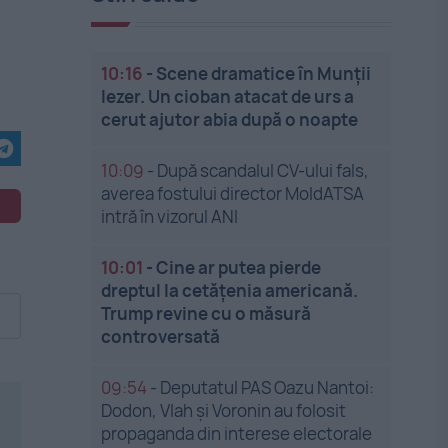
10:16
-
Scene dramatice în Munții
Iezer. Un cioban atacat de urs a
cerut ajutor abia după o noapte
10:09
-
După scandalul CV-ului fals,
averea fostului director MoldATSA
intră în vizorul ANI
10:01
-
Cine ar putea pierde
dreptul la cetățenia americană.
Trump revine cu o măsură
controversată
09:54
-
Deputatul PAS Oazu Nantoi:
Dodon, Vlah și Voronin au folosit
propaganda din interese electorale