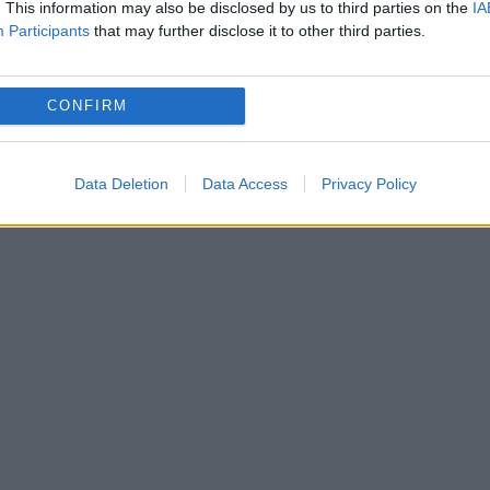
acă independența magistratului este invocată
. This information may also be disclosed by us to third parties on the
IA
Participants
that may further disclose it to other third parties.
ri sau mai mici, această independență trebuie
Dacă vrei independenţă, eşti independent, nu vi
CONFIRM
şa”, a mai spus el.
Data Deletion
Data Access
Privacy Policy