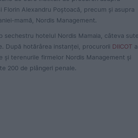
 și Florin Alexandru Poștoacă, precum și asupra
ompaniei-mamă, Nordis Management.
sub sechestru hotelul Nordis Mamaia, câteva sut
e. După hotărârea instanței, procurorii
DIICOT
a
e și terenurile firmelor Nordis Management și
e 200 de plângeri penale.