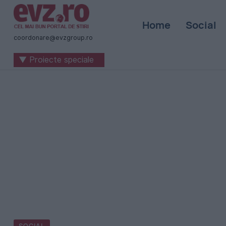
Știri
Home
Social
naționale
coordonare@evzgroup.ro
și
▼ Proiecte speciale
internaționale
|
România
-
Evenimentul
Zilei