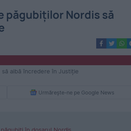
re păgubiților Nordis să
e
Urmărește-ne pe Google News
 păgubiți în dosarul Nordis