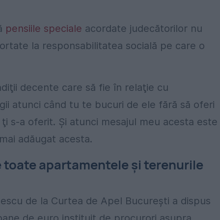
că
pensiile speciale
acordate judecătorilor nu
aportate la responsabilitatea socială pe care o
diţii decente care să fie în relaţie cu
gii atunci când tu te bucuri de ele fără să oferi
i s-a oferit. Şi atunci mesajul meu acesta este
a mai adăugat acesta.
e toate apartamentele și terenurile
escu de la Curtea de Apel București a dispus
oane de euro instituit de procurori asupra