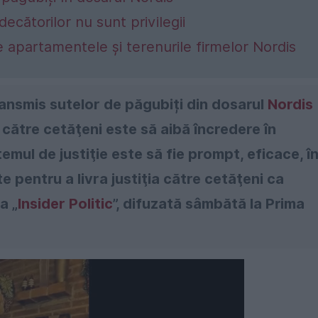
ecătorilor nu sunt privilegii
e apartamentele și terenurile firmelor Nordis
ransmis sutelor de păgubiți din dosarul
Nordis
 către cetăţeni este să aibă încredere în
temul de justiţie este să fie prompt, eficace, î
te pentru a livra justiţia către cetăţeni ca
a „
Insider Politic
”, difuzată sâmbătă la Prima