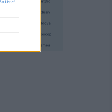
SmartDigi
B’s List of
Exclusiv
ne
Moldova
Horoscop
Vremea