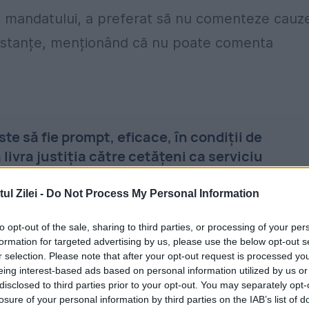
ul mandatului, a preferat să nu comenteze cauz
u instanțe, menționând că nu poate comenta
te să fie prompt, eficace, în condiţii de
 livra justiţia către cetăţeni ca serviciu
sabilitatea totală a procurorului şi a
e legale, atât pentru a realiza dreptatea pentr
l Zilei -
Do Not Process My Personal Information
spus acesta.
to opt-out of the sale, sharing to third parties, or processing of your per
formation for targeted advertising by us, please use the below opt-out s
te judecătorilor nu sunt privilegii
r selection. Please note that after your opt-out request is processed y
eing interest-based ads based on personal information utilized by us or
disclosed to third parties prior to your opt-out. You may separately opt-
icipanţi la procesul penal” au drepturi și libertăț
losure of your personal information by third parties on the IAB’s list of