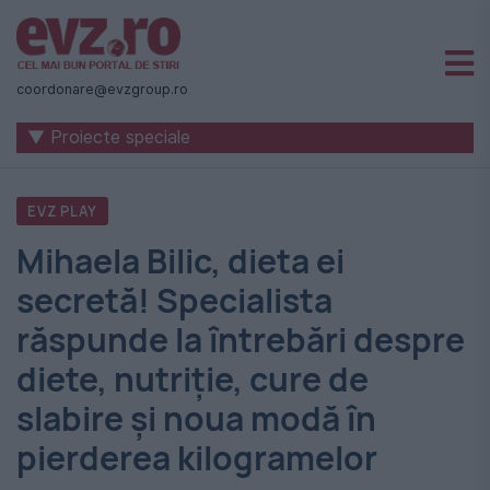
Știri
naționale
coordonare@evzgroup.ro
și
▼ Proiecte speciale
internaționale
|
EVZ PLAY
România
Mihaela Bilic, dieta ei
-
secretă! Specialista
Evenimentul
răspunde la întrebări despre
Zilei
diete, nutriţie, cure de
slabire şi noua modă în
pierderea kilogramelor