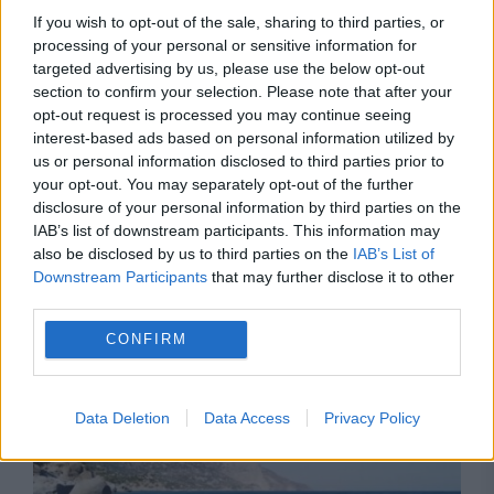
If you wish to opt-out of the sale, sharing to third parties, or
processing of your personal or sensitive information for
targeted advertising by us, please use the below opt-out
section to confirm your selection. Please note that after your
opt-out request is processed you may continue seeing
interest-based ads based on personal information utilized by
us or personal information disclosed to third parties prior to
your opt-out. You may separately opt-out of the further
disclosure of your personal information by third parties on the
SOCIAL
IAB’s list of downstream participants. This information may
also be disclosed by us to third parties on the
IAB’s List of
Rinichii, printre primele organe afectate de
Downstream Participants
that may further disclose it to other
diabet. Dieta poate face diferența între
third parties.
prevenție și complicații grave
CONFIRM
Data Deletion
Data Access
Privacy Policy