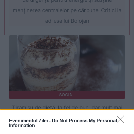
menținerea centralelor pe cărbune. Critici la
adresa lui Bolojan
SOCIAL
⁠Tiramisu de dietă, la fel de bun, dar mult mai
sănătos
Evenimentul Zilei -
Do Not Process My Personal
Information