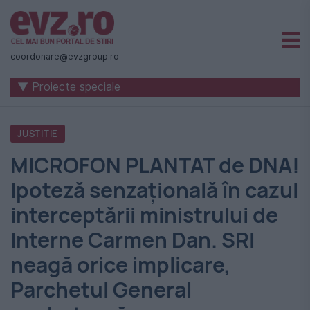
Știri
naționale
coordonare@evzgroup.ro
și
▼ Proiecte speciale
internaționale
|
JUSTITIE
România
MICROFON PLANTAT de DNA!
-
Ipoteză senzațională în cazul
Evenimentul
interceptării ministrului de
Zilei
Interne Carmen Dan. SRI
neagă orice implicare,
Parchetul General