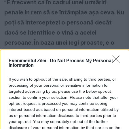
”E frecvent ca în cadrul unei urmăriri
penale in rem să se întâmplae așa ceva. Nu
poți să interceptezi o persoană decât
dacă se identifice o vină a acelei
persoane. În baza unei legi proaste, e o
măsură legală. E o interceptare legală,
Evenimentul Zilei -
Do Not Process My Personal
într-un dosar in rem. Poate fi suspectă
Information
într-un dosar, poate fi ceva in rem.”, a spus
If you wish to opt-out of the sale, sharing to third parties, or
Daniel Fenechiu, miercuri seara, la Antena
processing of your personal or sensitive information for
targeted advertising by us, please use the below opt-out
3.
section to confirm your selection. Please note that after your
opt-out request is processed you may continue seeing
”Cred că e o interceptare legală, e posibil
interest-based ads based on personal information utilized by
us or personal information disclosed to third parties prior to
să fie un dosar in rem.”, a anticipat și
your opt-out. You may separately opt-out of the further
Cătălin Harnagea, fost șef al SIE.
disclosure of your personal information by third parties on the