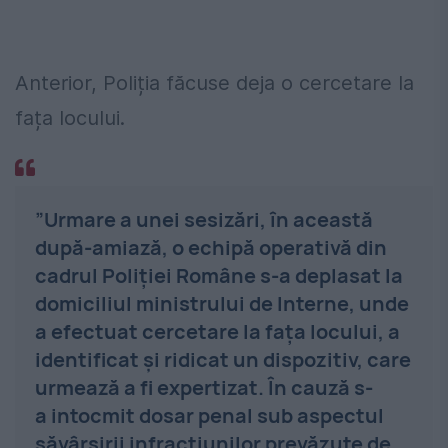
Anterior, Poliția făcuse deja o cercetare la
fața locului.
”Urmare a unei sesizări, în această
după-amiază, o echipă operativă
din
cadrul Poliţiei Române s-a deplasat la
domiciliul ministrului de
Interne, unde
a efectuat cercetare la faţa locului, a
identificat şi
ridicat un dispozitiv, care
urmează a fi expertizat. În cauză s-
a
intocmit dosar penal sub aspectul
săvârşirii infracţiunilor prevăzute
de