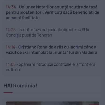
14:34
-
Uniunea Notarilor anunță scutire de taxă
pentru moștenitori. Verificați dacă beneficiați de
această facilitate
14:25
-
Iranul refuză negocierile directe cu SUA.
Condiția pusă de Teheran
14:14
-
Cristiano Ronaldo a râs cu lacrimi când a
văzut ce s-a întâmplat la „nunta” lui din Madeira
14:05
-
Spania reintroduce controalele la frontiera
cu Italia
HAI România!