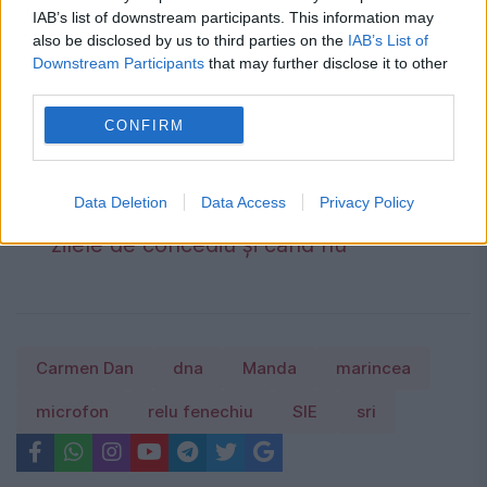
IAB’s list of downstream participants. This information may
also be disclosed by us to third parties on the
IAB’s List of
Locuiești la bloc? 10 reguli pe care mulți
Downstream Participants
that may further disclose it to other
third parties.
proprietari le înțeleg greșit și ajung să
CONFIRM
plătească mai mult.Ce spune legea
Concediu 2026. Dreptul pe care mulți
salariați nu îl cunosc. Când se pot pierde
Data Deletion
Data Access
Privacy Policy
zilele de concediu și când nu
Carmen Dan
dna
Manda
marincea
microfon
relu fenechiu
SIE
sri