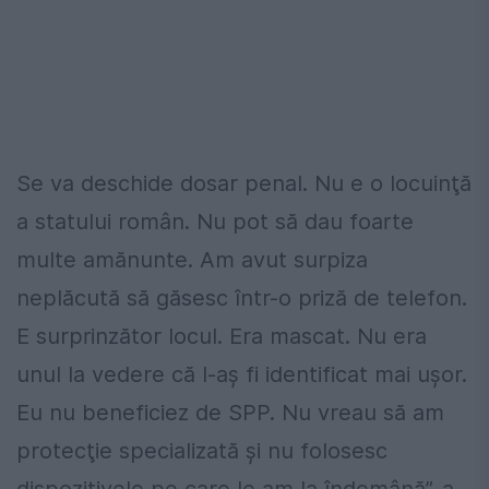
Se va deschide dosar penal. Nu e o locuinţă
a statului român. Nu pot să dau foarte
multe amănunte. Am avut surpiza
neplăcută să găsesc într-o priză de telefon.
E surprinzător locul. Era mascat. Nu era
unul la vedere că l-aş fi identificat mai uşor.
Eu nu beneficiez de SPP. Nu vreau să am
protecţie specializată şi nu folosesc
dispozitivele pe care le am la îndemână”, a