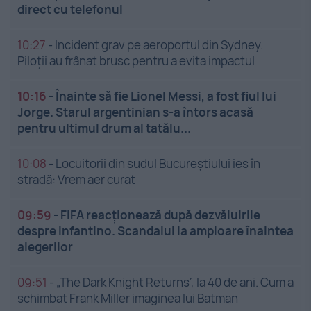
direct cu telefonul
10:27
-
Incident grav pe aeroportul din Sydney.
Piloții au frânat brusc pentru a evita impactul
10:16
-
Înainte să fie Lionel Messi, a fost fiul lui
Jorge. Starul argentinian s-a întors acasă
pentru ultimul drum al tatălu...
10:08
-
Locuitorii din sudul Bucureștiului ies în
stradă: Vrem aer curat
09:59
-
FIFA reacționează după dezvăluirile
despre Infantino. Scandalul ia amploare înaintea
alegerilor
09:51
-
„The Dark Knight Returns”, la 40 de ani. Cum a
schimbat Frank Miller imaginea lui Batman