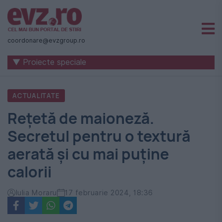
Știri
naționale
coordonare@evzgroup.ro
și
▼ Proiecte speciale
internaționale
|
ACTUALITATE
România
Rețetă de maioneză.
-
Secretul pentru o textură
Evenimentul
aerată și cu mai puține
Zilei
calorii
Iulia Moraru
17 februarie 2024, 18:36