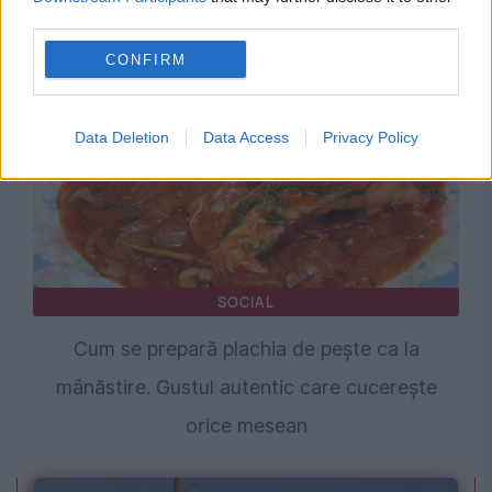
third parties.
cu pepene verde: Karpouzopita
CONFIRM
Data Deletion
Data Access
Privacy Policy
SOCIAL
Cum se prepară plachia de pește ca la
mânăstire. Gustul autentic care cucerește
orice mesean