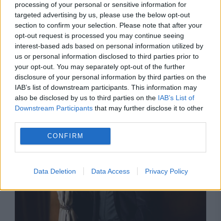
processing of your personal or sensitive information for
targeted advertising by us, please use the below opt-out
section to confirm your selection. Please note that after your
opt-out request is processed you may continue seeing
interest-based ads based on personal information utilized by
us or personal information disclosed to third parties prior to
your opt-out. You may separately opt-out of the further
MONDEN
disclosure of your personal information by third parties on the
IAB’s list of downstream participants. This information may
Harry Potter devine serial. Fanii vrăjitorului
also be disclosed by us to third parties on the
IAB’s List of
pot vedea acum primul teaser al noii producții
Downstream Participants
that may further disclose it to other
third parties.
CONFIRM
Data Deletion
Data Access
Privacy Policy