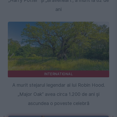
„Harry Potter” și „Braveheart”, a murit la 82 de
ani
INTERNATIONAL
A murit stejarul legendar al lui Robin Hood.
„Major Oak” avea circa 1.200 de ani și
ascundea o poveste celebră