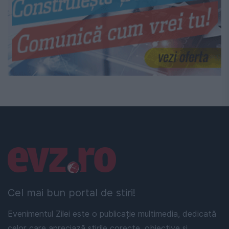
Linkuri utile
Cel mai bun portal de stiri!
Evenimentul Zilei este o publicație multimedia, dedicată
celor care apreciază știrile corecte, obiective și