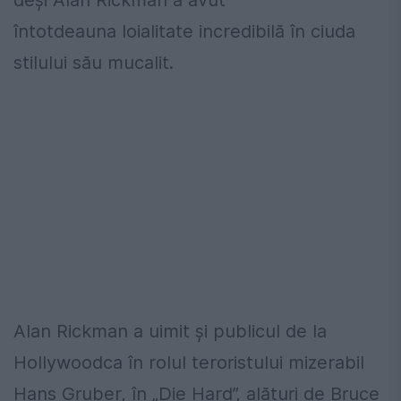
deși
Alan
Rickman
a avut
întotdeauna
loialitate
incredibilă în ciuda
stilului său mucalit
.
Alan Rickman
a uimit
și publicul
de la
Hollywood
ca
în rolul teroristului
mizerabil
Hans
Gruber
,
în
„Die
Hard
”
, alături de Bruce