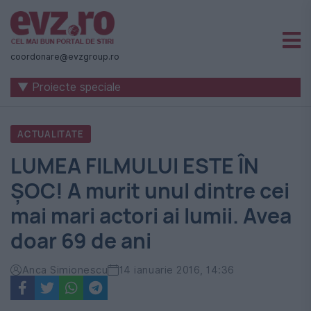
Știri
naționale
coordonare@evzgroup.ro
și
▼ Proiecte speciale
internaționale
|
ACTUALITATE
România
LUMEA FILMULUI ESTE ÎN
-
ȘOC! A murit unul dintre cei
Evenimentul
mai mari actori ai lumii. Avea
Zilei
doar 69 de ani
Anca Simionescu
14 ianuarie 2016, 14:36