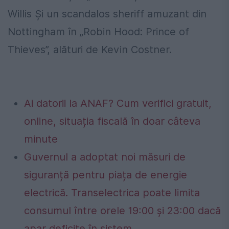
Willis
Și
un
scandalos
s
heriff
amuzant
din
Nottingham
în
„Robin Hood
:
Prince
of
Thieves”
,
alături de
Kevin Costner
.
Ai datorii la ANAF? Cum verifici gratuit,
online, situația fiscală în doar câteva
minute
Guvernul a adoptat noi măsuri de
siguranță pentru piața de energie
electrică. Transelectrica poate limita
consumul între orele 19:00 și 23:00 dacă
apar deficite în sistem