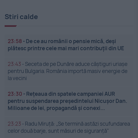
Stiri calde
23:58
-
De ce au românii o pensie mică, deși
plătesc printre cele mai mari contribuții din UE
23:43
-
Seceta de pe Dunăre aduce câștiguri uriașe
pentru Bulgaria. România importă masiv energie de
la vecini
23:30
-
Rețeaua din spatele campaniei AUR
pentru suspendarea președintelui Nicușor Dan.
Milioane de lei, propagandă și conexi...
23:23
-
Radu Miruță: „Se termină astăzi scufundarea
celor două barje, sunt măsuri de siguranţă”