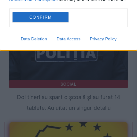
third parties.
pregătirea unui atentat
CONFIRM
Data Deletion
Data Access
Privacy Policy
SOCIAL
Doi tineri au spart o școală și au furat 14
tablete. Au uitat un singur detaliu