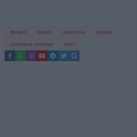
droguri
medic
radu tincu
scoala
substante interzise
tineri