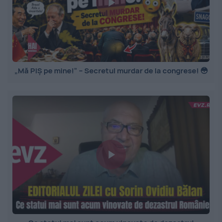
„Mă PIȘ pe mine!” – Secretul murdar de la congrese! 😳