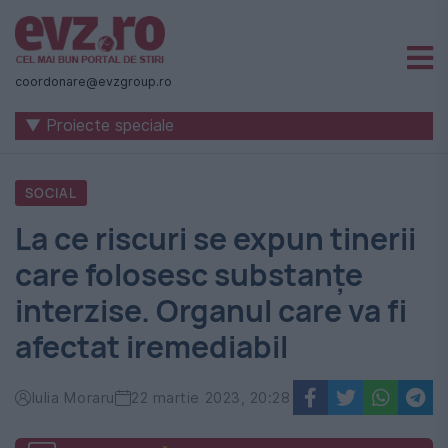
Știri
naționale
coordonare@evzgroup.ro
și
▼ Proiecte speciale
internaționale
|
SOCIAL
România
La ce riscuri se expun tinerii
-
care folosesc substanțe
Evenimentul
interzise. Organul care va fi
Zilei
afectat iremediabil
Iulia Moraru
22 martie 2023, 20:28