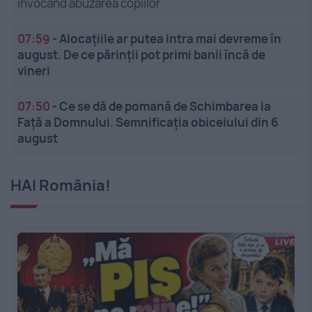
invocând abuzarea copiilor
07:59
-
Alocațiile ar putea intra mai devreme în
august. De ce părinții pot primi banii încă de
vineri
07:50
-
Ce se dă de pomană de Schimbarea la
Față a Domnului. Semnificația obiceiului din 6
august
HAI România!