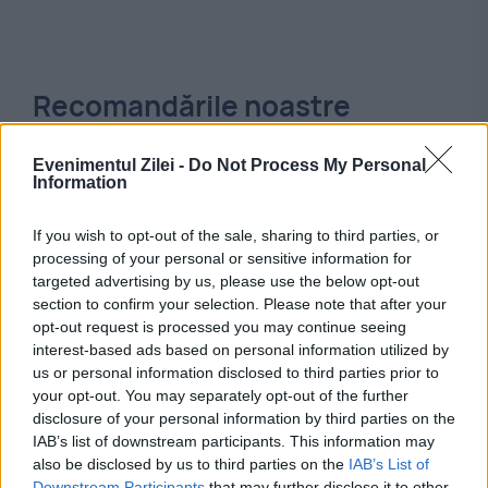
Recomandările noastre
Evenimentul Zilei -
Do Not Process My Personal
Information
If you wish to opt-out of the sale, sharing to third parties, or
processing of your personal or sensitive information for
targeted advertising by us, please use the below opt-out
section to confirm your selection. Please note that after your
opt-out request is processed you may continue seeing
interest-based ads based on personal information utilized by
us or personal information disclosed to third parties prior to
INTERNATIONAL
your opt-out. You may separately opt-out of the further
disclosure of your personal information by third parties on the
Operațiune antiteroristă de amploare în
IAB’s list of downstream participants. This information may
also be disclosed by us to third parties on the
IAB’s List of
Olanda. Patru tineri, cercetați pentru
Downstream Participants
that may further disclose it to other