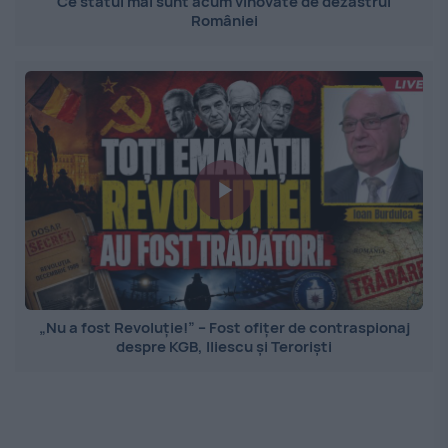
Ce statui mai sunt acum vinovate de dezastrul
României
„Nu a fost Revoluție!” – Fost ofițer de contraspionaj
despre KGB, Iliescu și Teroriști