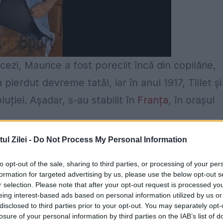
cezi, Maurice a fost poreclit încă din copilărie,
a pierdut devreme tatăl, iar în anul 1917, Tillet și
ției. Așadar, s-au stabilit în
Franța
, în orașul
l Zilei -
Do Not Process My Personal Information
aurice a suferit modificări serioase. Capul,
mers la doctor, acolo unde a aflat că suferă de
to opt-out of the sale, sharing to third parties, or processing of your per
formation for targeted advertising by us, please use the below opt-out s
crină rară. Care se caracterizează prin
r selection. Please note that after your opt-out request is processed y
se asociază cu multiple complicații
eing interest-based ads based on personal information utilized by us or
disclosed to third parties prior to your opt-out. You may separately opt-
losure of your personal information by third parties on the IAB’s list of