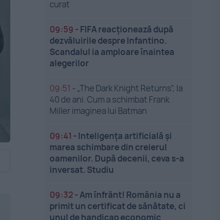
curat
09:59
-
FIFA reacționează după
dezvăluirile despre Infantino.
Scandalul ia amploare înaintea
alegerilor
09:51
-
„The Dark Knight Returns”, la
40 de ani. Cum a schimbat Frank
Miller imaginea lui Batman
09:41
-
Inteligența artificială și
marea schimbare din creierul
oamenilor. După decenii, ceva s-a
inversat. Studiu
09:32
-
Am înfrânt! România nu a
primit un certificat de sănătate, ci
unul de handicap economic