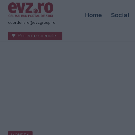
Știri
Home
Social
naționale
coordonare@evzgroup.ro
și
▼ Proiecte speciale
internaționale
|
România
-
Evenimentul
Zilei