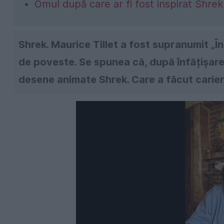
Omul după care ar fi fost inspirat Shrek
Shrek. Maurice Tillet a fost supranumit „În
de poveste. Se spunea că, după înfățișarea
desene animate Shrek. Care a făcut carier