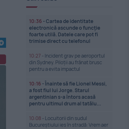
10:36
-
Cartea de identitate
electronică ascunde o funcție
foarte utilă. Datele care pot fi
trimise direct cu telefonul
10:27
-
Incident grav pe aeroportul
din Sydney. Piloții au frânat brusc
pentru a evita impactul
10:16
-
Înainte să fie Lionel Messi,
a fost fiul lui Jorge. Starul
argentinian s-a întors acasă
pentru ultimul drum al tatălu...
10:08
-
Locuitorii din sudul
Bucureștiului ies în stradă: Vrem aer