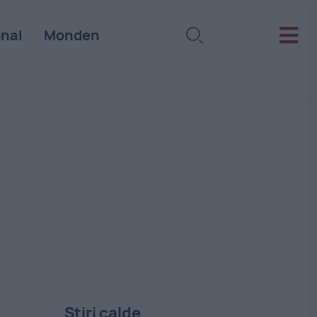
onal
Monden
Stiri calde