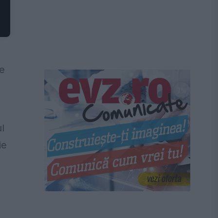
pe
l
ie