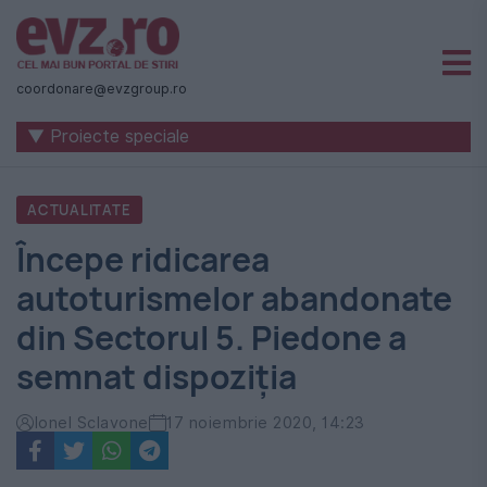
Știri
naționale
coordonare@evzgroup.ro
și
▼ Proiecte speciale
internaționale
|
ACTUALITATE
România
Începe ridicarea
-
autoturismelor abandonate
Evenimentul
din Sectorul 5. Piedone a
Zilei
semnat dispoziția
Ionel Sclavone
17 noiembrie 2020, 14:23