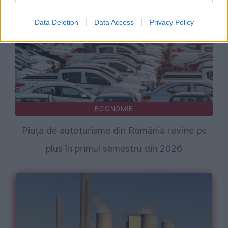
Data Deletion
Data Access
Privacy Policy
ECONOMIE
Piaţa de autoturisme din România revine pe
plus în primul semestru din 2026