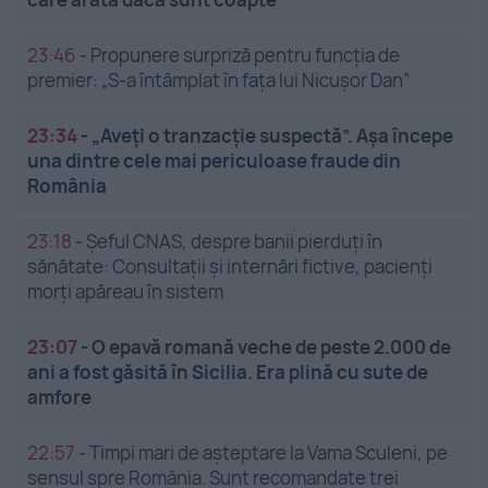
23:46
-
Propunere surpriză pentru funcția de
premier: „S-a întâmplat în fața lui Nicușor Dan”
23:34
-
„Aveți o tranzacție suspectă”. Așa începe
una dintre cele mai periculoase fraude din
România
23:18
-
Șeful CNAS, despre banii pierduți în
sănătate: Consultații și internări fictive, pacienți
morți apăreau în sistem
23:07
-
O epavă romană veche de peste 2.000 de
ani a fost găsită în Sicilia. Era plină cu sute de
amfore
22:57
-
Timpi mari de așteptare la Vama Sculeni, pe
sensul spre România. Sunt recomandate trei