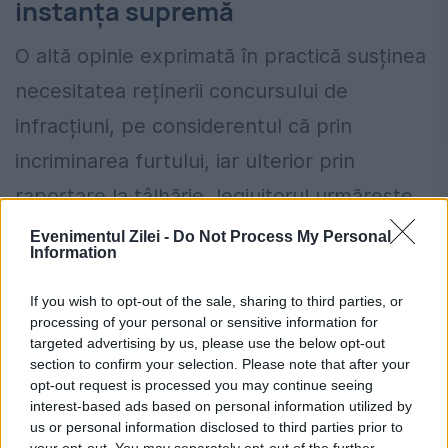
instanța supremă
O altă opinie exprimată în practică susținea
necesitatea reținerii concursului de
infracțiuni, pe considerentul că prin
incriminarea furtului, iar ulterior prin
raportare la tâlhărie, legiuitorul urmărește
protejarea posesiei ca stare de fapt.
Evenimentul Zilei -
Do Not Process My Personal
Information
În analiza sa, Înalta Curte a arătat că
If you wish to opt-out of the sale, sharing to third parties, or
existența unui bun aflat în posesia unei
processing of your personal or sensitive information for
targeted advertising by us, please use the below opt-out
persoane este suficientă pentru aplicarea
section to confirm your selection. Please note that after your
normelor privind tâlhăria, chiar dacă bunul
opt-out request is processed you may continue seeing
interest-based ads based on personal information utilized by
respectiv nu se află legal în circuitul civil.
us or personal information disclosed to third parties prior to
your opt-out. You may separately opt-out of the further