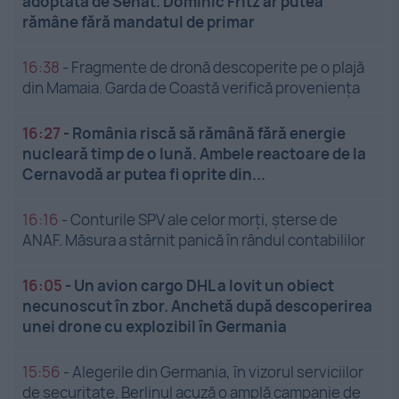
adoptată de Senat. Dominic Fritz ar putea
rămâne fără mandatul de primar
16:38
-
Fragmente de dronă descoperite pe o plajă
din Mamaia. Garda de Coastă verifică proveniența
16:27
-
România riscă să rămână fără energie
nucleară timp de o lună. Ambele reactoare de la
Cernavodă ar putea fi oprite din...
16:16
-
Conturile SPV ale celor morți, șterse de
ANAF. Măsura a stârnit panică în rândul contabililor
16:05
-
Un avion cargo DHL a lovit un obiect
necunoscut în zbor. Anchetă după descoperirea
unei drone cu explozibil în Germania
15:56
-
Alegerile din Germania, în vizorul serviciilor
de securitate. Berlinul acuză o amplă campanie de