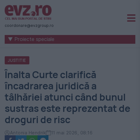
Știri
naționale
coordonare@evzgroup.ro
și
▼ Proiecte speciale
internaționale
|
JUSTITIE
România
Înalta Curte clarifică
-
încadrarea juridică a
Evenimentul
tâlhăriei atunci când bunul
Zilei
sustras este reprezentat de
droguri de risc
Antonia Hendrik
11 mai 2026, 08:16