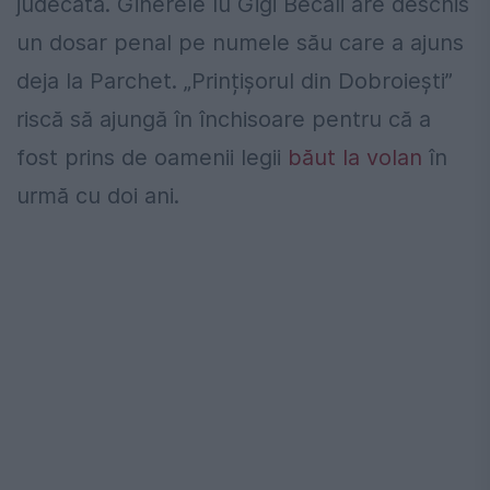
judecată. Ginerele lu Gigi Becali are deschis
un dosar penal pe numele său care a ajuns
deja la Parchet. „Prințișorul din Dobroiești”
riscă să ajungă în închisoare pentru că a
fost prins de oamenii legii
băut la volan
în
urmă cu doi ani.