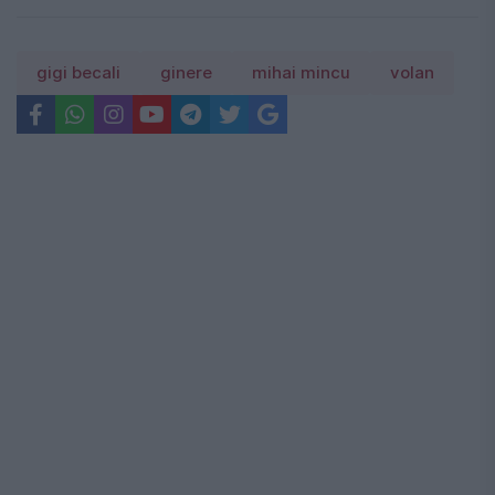
gigi becali
ginere
mihai mincu
volan