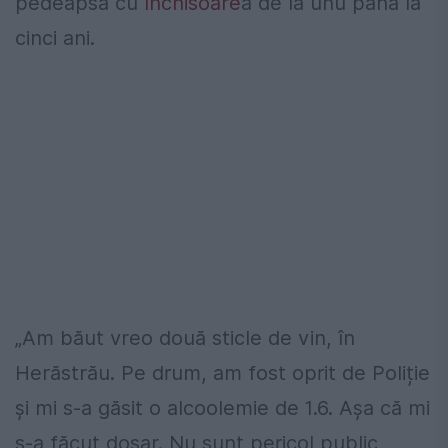
pedeapsă cu
închisoare
a de la unu până la
cinci ani.
„Am băut vreo două sticle de vin, în
Herăstrău. Pe drum, am fost oprit de Poliție
și mi s-a găsit o alcoolemie de 1.6. Așa că mi
s-a făcut dosar. Nu sunt pericol public,