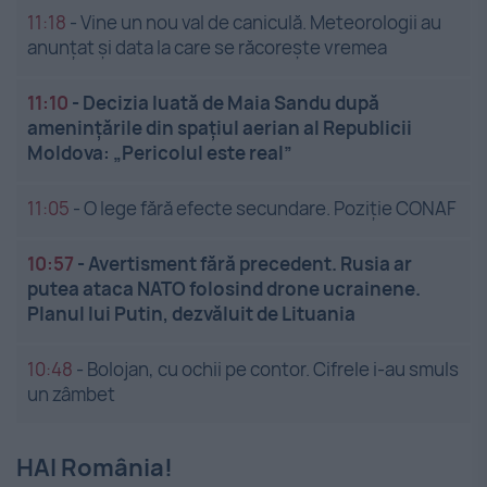
11:18
-
Vine un nou val de caniculă. Meteorologii au
anunțat și data la care se răcorește vremea
11:10
-
Decizia luată de Maia Sandu după
amenințările din spațiul aerian al Republicii
Moldova: „Pericolul este real”
11:05
-
O lege fără efecte secundare. Poziție CONAF
10:57
-
Avertisment fără precedent. Rusia ar
putea ataca NATO folosind drone ucrainene.
Planul lui Putin, dezvăluit de Lituania
10:48
-
Bolojan, cu ochii pe contor. Cifrele i-au smuls
un zâmbet
HAI România!