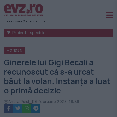
Știri
naționale
coordonare@evzgroup.ro
și
▼ Proiecte speciale
internaționale
|
MONDEN
România
Ginerele lui Gigi Becali a
-
recunoscut că s-a urcat
Evenimentul
băut la volan. Instanța a luat
Zilei
o primă decizie
Andra Puiu
26 februarie 2023, 18:39