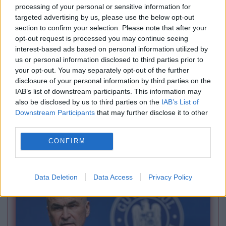
processing of your personal or sensitive information for
targeted advertising by us, please use the below opt-out
section to confirm your selection. Please note that after your
opt-out request is processed you may continue seeing
interest-based ads based on personal information utilized by
us or personal information disclosed to third parties prior to
your opt-out. You may separately opt-out of the further
disclosure of your personal information by third parties on the
IAB’s list of downstream participants. This information may
SPORT
also be disclosed by us to third parties on the
IAB’s List of
Downstream Participants
that may further disclose it to other
Mutare bombă la FCSB. Gigi Becali și MM
third parties.
Stoica vor să îl aducă pe Dan Petrescu ca
CONFIRM
director tehnic
Data Deletion
Data Access
Privacy Policy