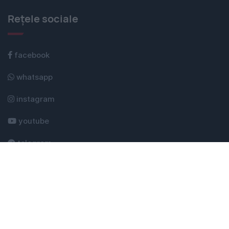
Rețele sociale
facebook
whatsapp
instagram
youtube
telegram
google news