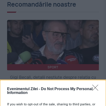
Recomandările noastre
SPORT
Gigi Becali, detalii neștiute despre relația cu
Mihai Stoica: El are grijă de banii mei. De ce nu
Evenimentul Zilei -
Do Not Process My Personal
Information
mai face FCSB achiziții scumpe
If you wish to opt-out of the sale, sharing to third parties, or