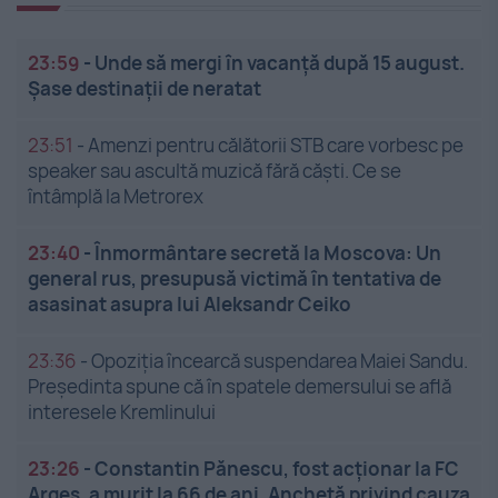
23:59
-
Unde să mergi în vacanță după 15 august.
Șase destinații de neratat
23:51
-
Amenzi pentru călătorii STB care vorbesc pe
speaker sau ascultă muzică fără căști. Ce se
întâmplă la Metrorex
23:40
-
Înmormântare secretă la Moscova: Un
general rus, presupusă victimă în tentativa de
asasinat asupra lui Aleksandr Ceiko
23:36
-
Opoziția încearcă suspendarea Maiei Sandu.
Președinta spune că în spatele demersului se află
interesele Kremlinului
23:26
-
Constantin Pănescu, fost acționar la FC
Argeș, a murit la 66 de ani. Anchetă privind cauza