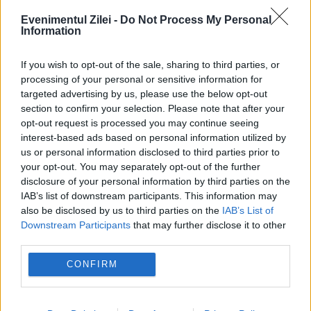
Peste 900 de primării riscă să rămână
Evenimentul Zilei -
Do Not Process My Personal
fără bani de la buget. Oana Gheorghiu:
Information
Trebuie să fie înrolate în platforma
If you wish to opt-out of the sale, sharing to third parties, or
Ghiseul.ro
processing of your personal or sensitive information for
targeted advertising by us, please use the below opt-out
section to confirm your selection. Please note that after your
opt-out request is processed you may continue seeing
interest-based ads based on personal information utilized by
federatia rusa
general
kursk
rezerva
us or personal information disclosed to third parties prior to
your opt-out. You may separately opt-out of the further
ucraina
Vladimir Putin
disclosure of your personal information by third parties on the
IAB’s list of downstream participants. This information may
also be disclosed by us to third parties on the
IAB’s List of
Downstream Participants
that may further disclose it to other
third parties.
CONFIRM