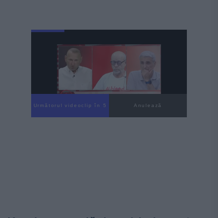
Următorul videoclip în 4
Anulează