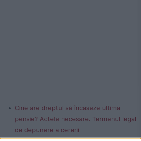
Cine are dreptul să încaseze ultima
pensie? Actele necesare. Termenul legal
de depunere a cererii