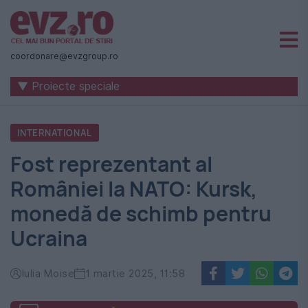
Știri
naționale
coordonare@evzgroup.ro
și
▼ Proiecte speciale
internaționale
|
INTERNATIONAL
România
Fost reprezentant al
-
României la NATO: Kursk,
Evenimentul
monedă de schimb pentru
Zilei
Ucraina
Iulia Moise
1 martie 2025, 11:58