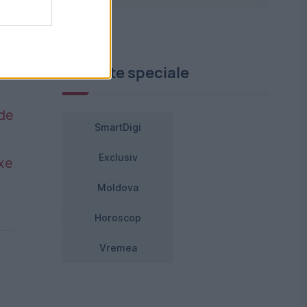
Proiecte speciale
 de
SmartDigi
Exclusiv
axe
Moldova
Horoscop
Vremea