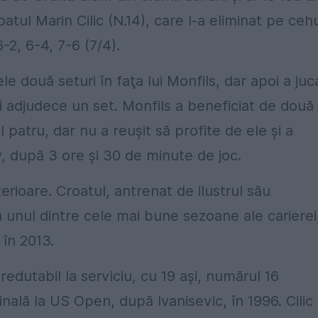
oatul Marin Cilic (N.14), care l-a eliminat pe ceh
-2, 6-4, 7-6 (7/4).
le două seturi în faţa lui Monfils, dar apoi a juc
 îşi adjudece un set. Monfils a beneficiat de două
 patru, dar nu a reuşit să profite de ele şi a
iv, după 3 ore şi 30 de minute de joc.
terioare. Croatul, antrenat de ilustrul său
 unul dintre cele mai bune sezoane ale carierei
în 2013.
redutabil la serviciu, cu 19 aşi, numărul 16
inală la US Open, după Ivanisevic, în 1996. Cilic