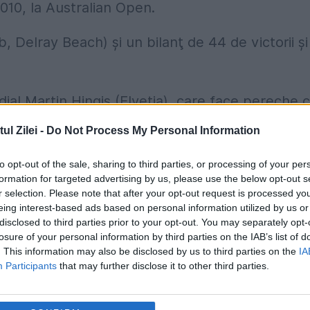
010, la Australian Open.
b, Delray Beach) şi un bilanţ de 44 de victorii şi
dial Martin Hingis (Elveţia), care face pereche 
 de ani, în finală, după 6-2, 6-4 cu cuplul Sania
l Zilei -
Do Not Process My Personal Information
erie nr. 3.
to opt-out of the sale, sharing to third parties, or processing of your per
formation for targeted advertising by us, please use the below opt-out s
 Ekaterina Makarova şi Elena Vesnina, care în
r selection. Please note that after your opt-out request is processed y
s şi Serena Williams.
eing interest-based ads based on personal information utilized by us or
disclosed to third parties prior to your opt-out. You may separately opt-
losure of your personal information by third parties on the IAB’s list of
. This information may also be disclosed by us to third parties on the
IA
Participants
that may further disclose it to other third parties.