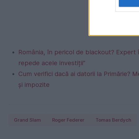
România, în pericol de blackout? Expert 
repede acele investiții”
Cum verifici dacă ai datorii la Primărie? M
și impozite
Grand Slam
Roger Federer
Tomas Berdych