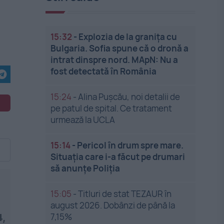
15:32
-
Explozia de la granița cu
Bulgaria. Sofia spune că o dronă a
intrat dinspre nord. MApN: Nu a
fost detectată în România
15:24
-
Alina Pușcău, noi detalii de
pe patul de spital. Ce tratament
urmează la UCLA
15:14
-
Pericol în drum spre mare.
Situația care i-a făcut pe drumari
să anunțe Poliția
15:05
-
Titluri de stat TEZAUR în
august 2026. Dobânzi de până la
7,15%
4,