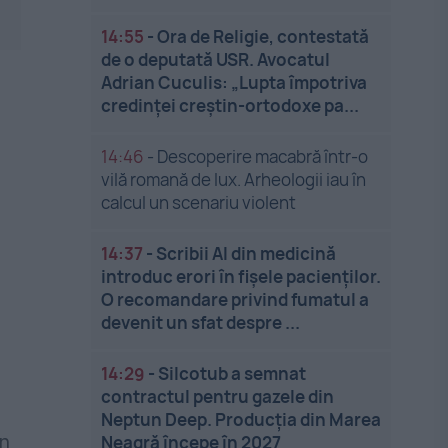
14:55
-
Ora de Religie, contestată
de o deputată USR. Avocatul
Adrian Cuculis: „Lupta împotriva
credinței creștin-ortodoxe pa...
14:46
-
Descoperire macabră într-o
vilă romană de lux. Arheologii iau în
calcul un scenariu violent
14:37
-
Scribii AI din medicină
introduc erori în fișele pacienților.
O recomandare privind fumatul a
devenit un sfat despre ...
14:29
-
Silcotub a semnat
contractul pentru gazele din
Neptun Deep. Producția din Marea
in
Neagră începe în 2027