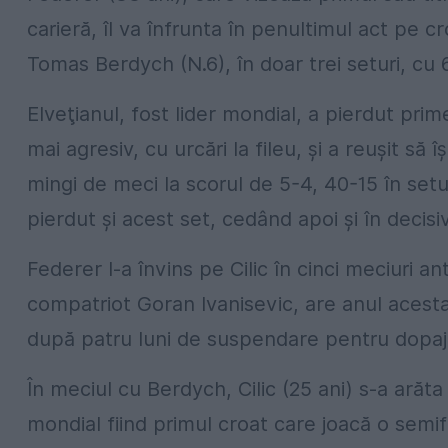
carieră, îl va înfrunta în penultimul act pe cr
Tomas Berdych (N.6), în doar trei seturi, cu 6
Elveţianul, fost lider mondial, a pierdut prime
mai agresiv, cu urcări la fileu, şi a reuşit să
mingi de meci la scorul de 5-4, 40-15 în setul
pierdut şi acest set, cedând apoi şi în decis
Federer l-a învins pe Cilic în cinci meciuri an
compatriot Goran Ivanisevic, are anul acesta
după patru luni de suspendare pentru dopaj 
În meciul cu Berdych, Cilic (25 ani) s-a arăta 
mondial fiind primul croat care joacă o semif