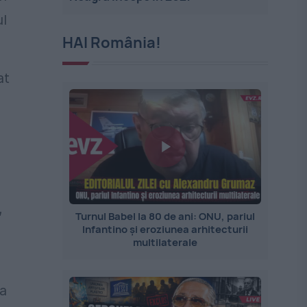
ul
HAI România!
at
,
Turnul Babel la 80 de ani: ONU, pariul
Infantino și eroziunea arhitecturii
multilaterale
 a