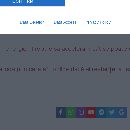
CONFIRM
Data Deletion
Data Access
Privacy Policy
în energie: „Trebuie să accelerăm cât se poate
etoda prin care afli online dacă ai restanțe la t