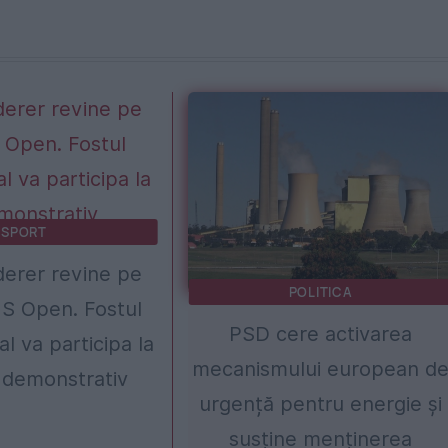
SPORT
erer revine pe
POLITICA
US Open. Fostul
PSD cere activarea
al va participa la
mecanismului european d
 demonstrativ
urgență pentru energie și
susține menținerea