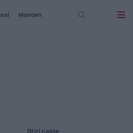
onal
Monden
Stiri calde