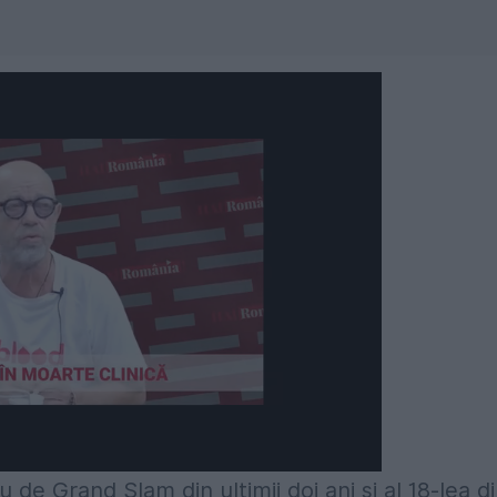
Următorul videoclip în 5
Anulează
u de Grand Slam din ultimii doi ani şi al 18-lea d