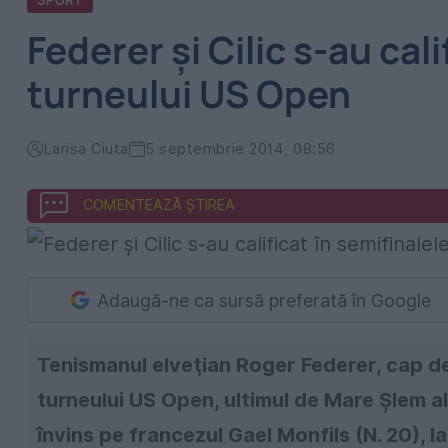
SPORT
Federer şi Cilic s-au cali
turneului US Open
Larisa Ciuta
5 septembrie 2014, 08:56
COMENTEAZĂ ȘTIREA
Adaugă-ne ca sursă preferată în Google
Tenismanul elveţian Roger Federer, cap de s
turneului US Open, ultimul de Mare Şlem al 
învins pe francezul Gael Monfils (N. 20), la