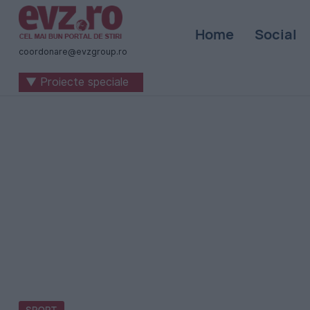
Știri
Home
Social
naționale
coordonare@evzgroup.ro
și
▼ Proiecte speciale
internaționale
|
România
-
Evenimentul
Zilei