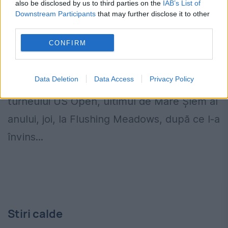
also be disclosed by us to third parties on the
IAB’s List of
Federer şi Cilic s-au calificat în
Downstream Participants
that may further disclose it to other
semifinalele turneului US Open
third parties.
CONFIRM
5 SEPTEMBRIE 2014
Tenismanul elveţian Roger Federer, cap de
Data Deletion
Data Access
Privacy Policy
serie nr. 3, s-a calificat în semifinalele
turneului US Open, ultimul de Mare Şlem al
anului, joi, la Flushing Meadows, după ce l-a
învins...
Stiri calde