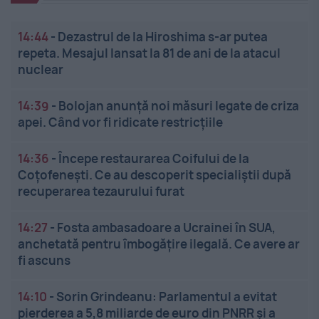
14:44
-
Dezastrul de la Hiroshima s-ar putea
repeta. Mesajul lansat la 81 de ani de la atacul
nuclear
14:39
-
Bolojan anunță noi măsuri legate de criza
apei. Când vor fi ridicate restricțiile
14:36
-
Începe restaurarea Coifului de la
Coțofenești. Ce au descoperit specialiștii după
recuperarea tezaurului furat
14:27
-
Fosta ambasadoare a Ucrainei în SUA,
anchetată pentru îmbogățire ilegală. Ce avere ar
fi ascuns
14:10
-
Sorin Grindeanu: Parlamentul a evitat
pierderea a 5,8 miliarde de euro din PNRR și a