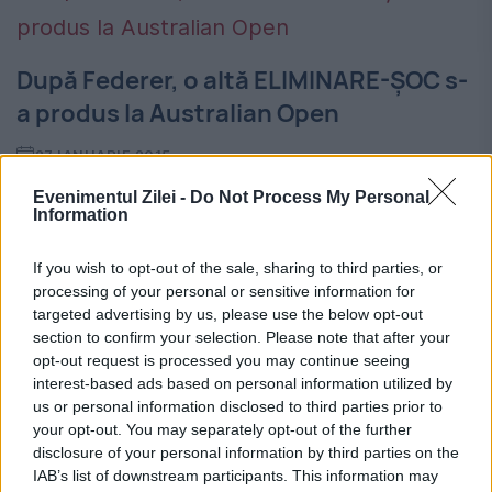
După Federer, o altă ELIMINARE-ȘOC s-
a produs la Australian Open
27 IANUARIE 2015
Cap de serie numărul 3, spaniolul Rafael
Evenimentul Zilei -
Do Not Process My Personal
Information
Nadal a fost învins, în această dimineașă, în
If you wish to opt-out of the sale, sharing to third parties, or
sfertuile de finală ale Australian Open, de
processing of your personal or sensitive information for
cehul Tomas Berdych, cu scorul de 6-2, 6-
targeted advertising by us, please use the below opt-out
section to confirm your selection. Please note that after your
0,...
opt-out request is processed you may continue seeing
interest-based ads based on personal information utilized by
us or personal information disclosed to third parties prior to
your opt-out. You may separately opt-out of the further
disclosure of your personal information by third parties on the
IAB’s list of downstream participants. This information may