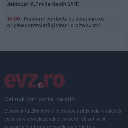
deblocat 16,7 miliarde din SAFE
14:00
-
Pandora: confecții cu denumire de
origine controlată și vinuri croite cu stil
Linkuri utile
Cel mai bun portal de stiri!
Evenimentul Zilei este o publicație multimedia, dedicată
celor care apreciază știrile corecte, obiective și
relevante din toate domeniile de activitate