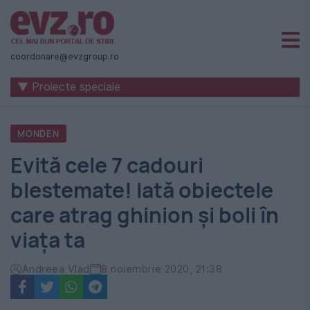
Știri
naționale
coordonare@evzgroup.ro
și
▼ Proiecte speciale
internaționale
|
MONDEN
România
Evită cele 7 cadouri
-
blestemate! Iată obiectele
Evenimentul
care atrag ghinion şi boli în
Zilei
viața ta
Andreea Vlad
8 noiembrie 2020, 21:38