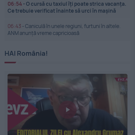
06:54
-
O cursă cu taxiul îți poate strica vacanța.
Ce trebuie verificat înainte să urci în mașină
06:43
-
Caniculă în unele regiuni, furtuni în altele.
ANM anunță vreme capricioasă
HAI România!