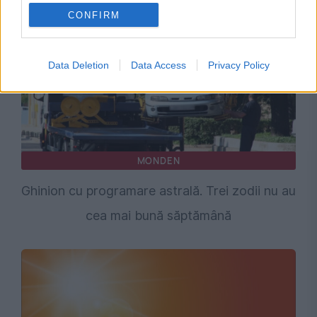
CONFIRM
Data Deletion
Data Access
Privacy Policy
MONDEN
Ghinion cu programare astrală. Trei zodii nu au
cea mai bună săptămână