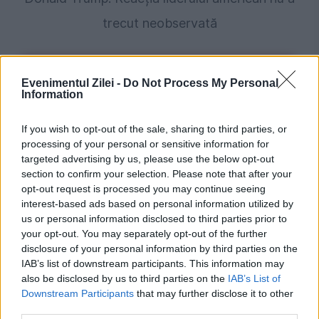
trecut neobservată
Evenimentul Zilei -
Do Not Process My Personal
Information
If you wish to opt-out of the sale, sharing to third parties, or
processing of your personal or sensitive information for
targeted advertising by us, please use the below opt-out
section to confirm your selection. Please note that after your
opt-out request is processed you may continue seeing
POLITICA
interest-based ads based on personal information utilized by
us or personal information disclosed to third parties prior to
PSD cere activarea mecanismului european
your opt-out. You may separately opt-out of the further
disclosure of your personal information by third parties on the
de urgență pentru energie și susține
IAB’s list of downstream participants. This information may
menținerea centralelor pe cărbune. Critici la
also be disclosed by us to third parties on the
IAB’s List of
Downstream Participants
that may further disclose it to other
adresa lui Bolojan
third parties.