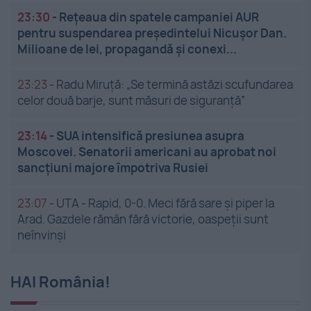
23:30
-
Rețeaua din spatele campaniei AUR
pentru suspendarea președintelui Nicușor Dan.
Milioane de lei, propagandă și conexi...
23:23
-
Radu Miruță: „Se termină astăzi scufundarea
celor două barje, sunt măsuri de siguranţă”
23:14
-
SUA intensifică presiunea asupra
Moscovei. Senatorii americani au aprobat noi
sancțiuni majore împotriva Rusiei
23:07
-
UTA - Rapid, 0-0. Meci fără sare și piper la
Arad. Gazdele rămân fără victorie, oaspeții sunt
neînvinși
HAI România!