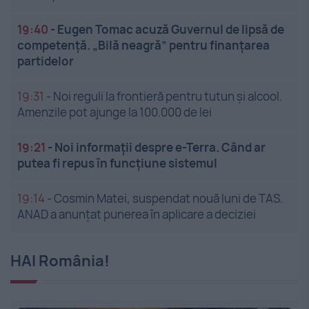
19:40
-
Eugen Tomac acuză Guvernul de lipsă de
competență. „Bilă neagră” pentru finanțarea
partidelor
19:31
-
Noi reguli la frontieră pentru tutun și alcool.
Amenzile pot ajunge la 100.000 de lei
19:21
-
Noi informații despre e-Terra. Când ar
putea fi repus în funcțiune sistemul
19:14
-
Cosmin Matei, suspendat nouă luni de TAS.
ANAD a anunțat punerea în aplicare a deciziei
HAI România!