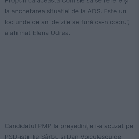
Propun ca această Comisie să se refere și
la anchetarea situației de la ADS. Este un
loc unde de ani de zile se fură ca-n codru”,
a afirmat Elena Udrea.
Candidatul PMP la președinție i-a acuzat pe
PSD-iștii Ilie Sârbu și Dan Voiculescu de