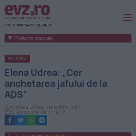
Știri
naționale
coordonare@evzgroup.ro
și
▼ Proiecte speciale
internaționale
|
POLITICA
România
Elena Udrea: „Cer
-
anchetarea jafului de la
Evenimentul
ADS”
Zilei
Andreea Udrea, consultant politic
22 octombrie 2014, 18:27