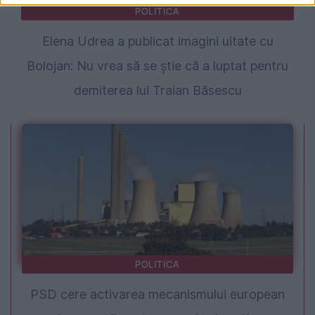
POLITICA
Elena Udrea a publicat imagini uitate cu
Bolojan: Nu vrea să se știe că a luptat pentru
demiterea lui Traian Băsescu
POLITICA
PSD cere activarea mecanismului european