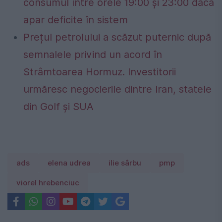
consumul între orele 19:00 și 23:00 dacă
apar deficite în sistem
Prețul petrolului a scăzut puternic după
semnalele privind un acord în
Strâmtoarea Hormuz. Investitorii
urmăresc negocierile dintre Iran, statele
din Golf și SUA
ads
elena udrea
ilie sârbu
pmp
viorel hrebenciuc