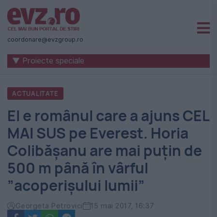
Știri
naționale
coordonare@evzgroup.ro
și
▼ Proiecte speciale
internaționale
|
ACTUALITATE
România
El e românul care a ajuns CEL
-
MAI SUS pe Everest. Horia
Evenimentul
Colibășanu are mai puțin de
Zilei
500 m până în vârful
”acoperișului lumii”
Georgeta Petrovici
15 mai 2017, 16:37