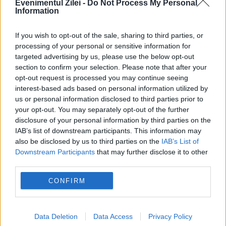
Evenimentul Zilei -
Do Not Process My Personal
POLITICA
Information
Sorin Grindeanu: Parlamentul a evitat
If you wish to opt-out of the sale, sharing to third parties, or
pierderea a 5,8 miliarde de euro din PNRR și a
processing of your personal or sensitive information for
targeted advertising by us, please use the below opt-out
deblocat 16,7 miliarde din SAFE
section to confirm your selection. Please note that after your
opt-out request is processed you may continue seeing
interest-based ads based on personal information utilized by
us or personal information disclosed to third parties prior to
your opt-out. You may separately opt-out of the further
disclosure of your personal information by third parties on the
IAB’s list of downstream participants. This information may
also be disclosed by us to third parties on the
IAB’s List of
Downstream Participants
that may further disclose it to other
third parties.
CONFIRM
SOCIAL
Începe construcția Institutului Regional de
Data Deletion
Data Access
Privacy Policy
Oncologie Timișoara. Cum va arăta noul spital