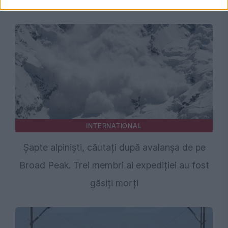
INTERNATIONAL
Șapte alpiniști, căutați după avalanșa de pe
Broad Peak. Trei membri ai expediției au fost
găsiți morți