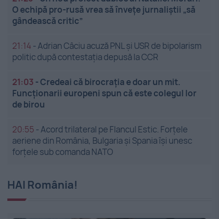
O echipă pro-rusă vrea să înveţe jurnaliştii „să
gândească critic”
21:14
-
Adrian Câciu acuză PNL și USR de bipolarism
politic după contestația depusă la CCR
21:03
-
Credeai că birocrația e doar un mit.
Funcționarii europeni spun că este colegul lor
de birou
20:55
-
Acord trilateral pe Flancul Estic. Forțele
aeriene din România, Bulgaria și Spania își unesc
forțele sub comanda NATO
HAI România!