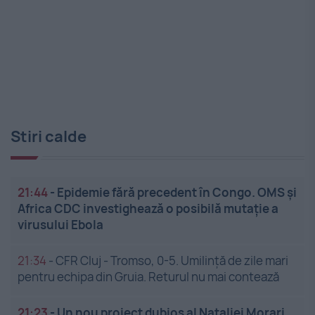
Stiri calde
21:44
-
Epidemie fără precedent în Congo. OMS și
Africa CDC investighează o posibilă mutație a
virusului Ebola
21:34
-
CFR Cluj - Tromso, 0-5. Umilință de zile mari
pentru echipa din Gruia. Returul nu mai contează
21:23
-
Un nou proiect dubios al Nataliei Morari.