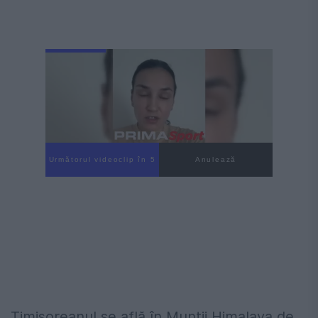
Următorul videoclip în 4
Anulează
Timișoreanul se află în Munții Himalaya de