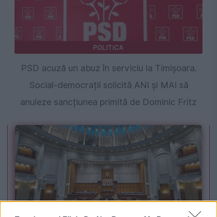
POLITICA
PSD acuză un abuz în serviciu la Timișoara.
Social-democrații solicită ANI și MAI să
anuleze sancțiunea primită de Dominic Fritz