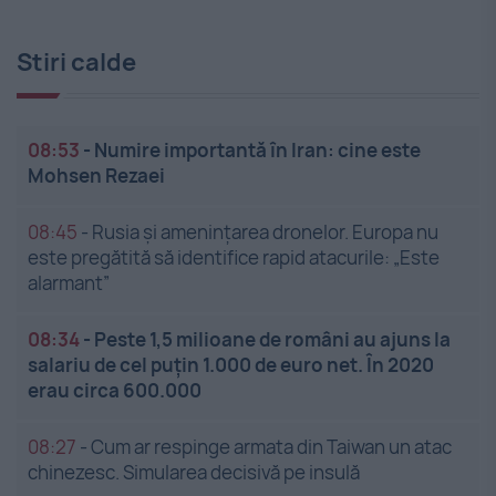
Stiri calde
08:53
-
Numire importantă în Iran: cine este
Mohsen Rezaei
08:45
-
Rusia și amenințarea dronelor. Europa nu
este pregătită să identifice rapid atacurile: „Este
alarmant”
08:34
-
Peste 1,5 milioane de români au ajuns la
salariu de cel puțin 1.000 de euro net. În 2020
erau circa 600.000
08:27
-
Cum ar respinge armata din Taiwan un atac
chinezesc. Simularea decisivă pe insulă