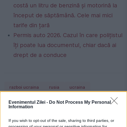
costă un litru de benzină și motorină la
început de săptămână. Cele mai mici
tarife din țară
Permis auto 2026. Cazul în care polițistul
îți poate lua documentul, chiar dacă ai
drept de a conduce
razboi ucraina
rusia
ucraina
Vladimir Putin
Volodimir Zelenski
Evenimentul Zilei -
Do Not Process My Personal
Information
If you wish to opt-out of the sale, sharing to third parties, or
processing of your personal or sensitive information for