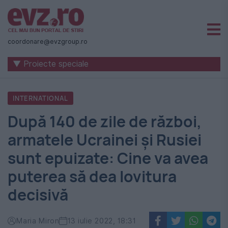
Știri
naționale
coordonare@evzgroup.ro
și
▼ Proiecte speciale
internaționale
|
INTERNATIONAL
România
După 140 de zile de război,
-
armatele Ucrainei și Rusiei
Evenimentul
sunt epuizate: Cine va avea
Zilei
puterea să dea lovitura
decisivă
Maria Miron
13 iulie 2022, 18:31