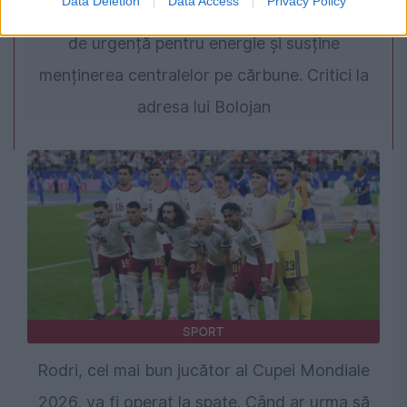
Data Deletion
Data Access
Privacy Policy
PSD cere activarea mecanismului european
de urgență pentru energie și susține
menținerea centralelor pe cărbune. Critici la
adresa lui Bolojan
SPORT
Rodri, cel mai bun jucător al Cupei Mondiale
2026, va fi operat la spate. Când ar urma să