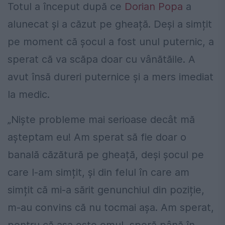
Totul a început după ce
Dorian Popa
a
alunecat și a căzut pe gheață. Deși a simțit
pe moment că șocul a fost unul puternic, a
sperat că va scăpa doar cu vânătăile. A
avut însă dureri puternice și a mers imediat
la medic.
„Niște probleme mai serioase decât mă
așteptam eu! Am sperat să fie doar o
banală căzătură pe gheață, deși șocul pe
care l-am simțit, și din felul în care am
simțit că mi-a sărit genunchiul din poziție,
m-au convins că nu tocmai așa. Am sperat,
pentru că așa este omul, speră până în