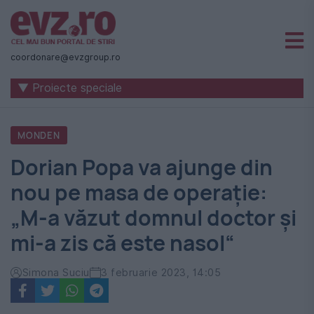
Știri
naționale
coordonare@evzgroup.ro
și
▼ Proiecte speciale
internaționale
|
MONDEN
România
Dorian Popa va ajunge din
-
nou pe masa de operație:
Evenimentul
„M-a văzut domnul doctor și
Zilei
mi-a zis că este nasol“
Simona Suciu
3 februarie 2023, 14:05