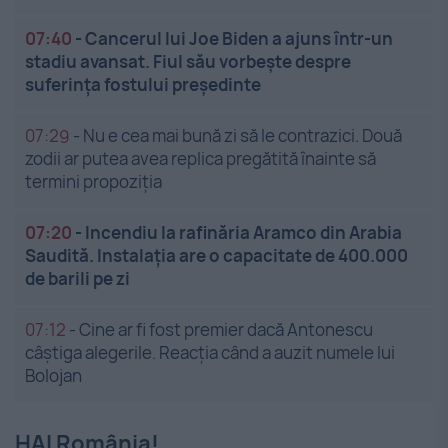
07:40
-
Cancerul lui Joe Biden a ajuns într-un
stadiu avansat. Fiul său vorbește despre
suferința fostului președinte
07:29
-
Nu e cea mai bună zi să le contrazici. Două
zodii ar putea avea replica pregătită înainte să
termini propoziția
07:20
-
Incendiu la rafinăria Aramco din Arabia
Saudită. Instalația are o capacitate de 400.000
de barili pe zi
07:12
-
Cine ar fi fost premier dacă Antonescu
câștiga alegerile. Reacția când a auzit numele lui
Bolojan
HAI România!