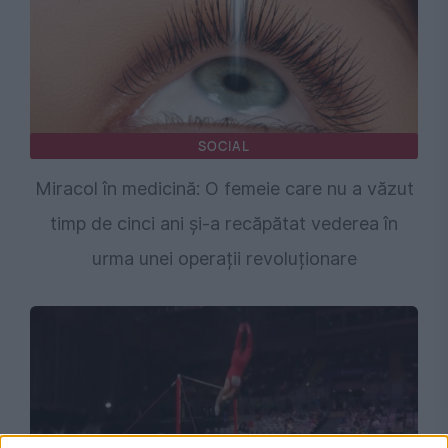
SOCIAL
Miracol în medicină: O femeie care nu a văzut
timp de cinci ani și-a recăpătat vederea în
urma unei operații revoluționare