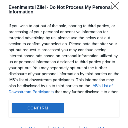
Evenimentul Zilei -
Do Not Process My Personal
Information
SPORT
If you wish to opt-out of the sale, sharing to third parties, or
Momente dramatice la Jocurile
processing of your personal or sensitive information for
targeted advertising by us, please use the below opt-out
Commonwealth. Un gimnast a căzut în cap de
section to confirm your selection. Please note that after your
la aproape trei metri
opt-out request is processed you may continue seeing
interest-based ads based on personal information utilized by
us or personal information disclosed to third parties prior to
your opt-out. You may separately opt-out of the further
disclosure of your personal information by third parties on the
IAB’s list of downstream participants. This information may
also be disclosed by us to third parties on the
IAB’s List of
Downstream Participants
that may further disclose it to other
third parties.
CONFIRM
POLITICA