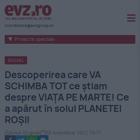
Știri
naționale
coordonare@evzgroup.ro
și
▼ Proiecte speciale
internaționale
|
SOCIAL
România
Descoperirea care VA
-
SCHIMBA TOT ce știam
Evenimentul
despre VIAȚA PE MARTE! Ce
Zilei
a apărut în solul PLANETEI
ROȘII
Ionut Gogean
28 noiembrie 2017, 19:17