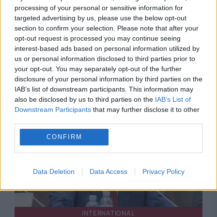
processing of your personal or sensitive information for
targeted advertising by us, please use the below opt-out
section to confirm your selection. Please note that after your
opt-out request is processed you may continue seeing
SOCIAL
interest-based ads based on personal information utilized by
Cum caută astronomii viață fără să trimită
us or personal information disclosed to third parties prior to
your opt-out. You may separately opt-out of the further
sonde în spațiu. Tehnologia care poate analiza
disclosure of your personal information by third parties on the
IAB’s list of downstream participants. This information may
planete aflate la ani-lumină
also be disclosed by us to third parties on the
IAB’s List of
Downstream Participants
that may further disclose it to other
third parties.
CONFIRM
Data Deletion
Data Access
Privacy Policy
INTERNATIONAL