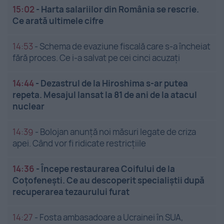
15:02
-
Harta salariilor din România se rescrie.
Ce arată ultimele cifre
14:53
-
Schema de evaziune fiscală care s-a încheiat
fără proces. Ce i-a salvat pe cei cinci acuzați
14:44
-
Dezastrul de la Hiroshima s-ar putea
repeta. Mesajul lansat la 81 de ani de la atacul
nuclear
14:39
-
Bolojan anunță noi măsuri legate de criza
apei. Când vor fi ridicate restricțiile
14:36
-
Începe restaurarea Coifului de la
Coțofenești. Ce au descoperit specialiștii după
recuperarea tezaurului furat
14:27
-
Fosta ambasadoare a Ucrainei în SUA,